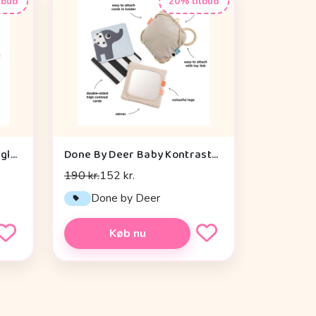
lbud
20% tilbud
Sebra Aktivitetslegetøj - Uglen Blinky
Done By Deer Baby Kontrastkortholder - Deer Friends - Sand
190 kr.
152 kr.
Done by Deer
Køb nu