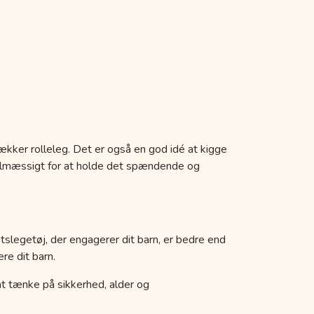
ækker rolleleg. Det er også en god idé at kigge
egelmæssigt for at holde det spændende og
etslegetøj, der engagerer dit barn, er bedre end
re dit barn.
k at tænke på sikkerhed, alder og