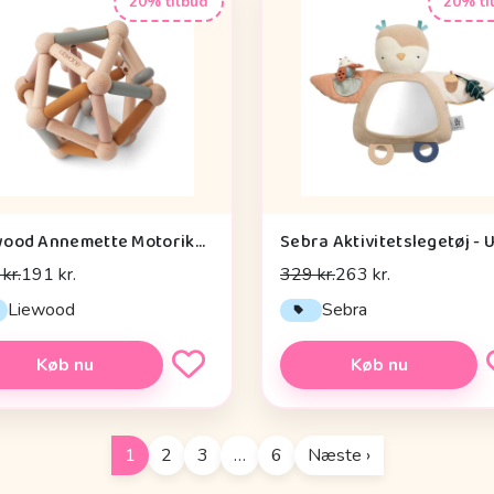
20% tilbud
20% ti
Liewood Annemette Motorikbold - Mustard Multi Mix
kr.
191 kr.
329 kr.
263 kr.
Liewood
Sebra
Køb nu
Køb nu
1
2
3
…
6
Næste ›