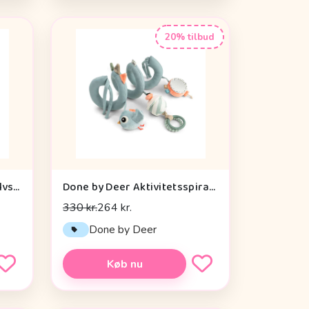
20% tilbud
Done by Deer Aktivitetsgulvspejl - Dotti - Sand
Done by Deer Aktivitetsspiral - Celebration - Blå
330 kr.
264 kr.
Done by Deer
Køb nu