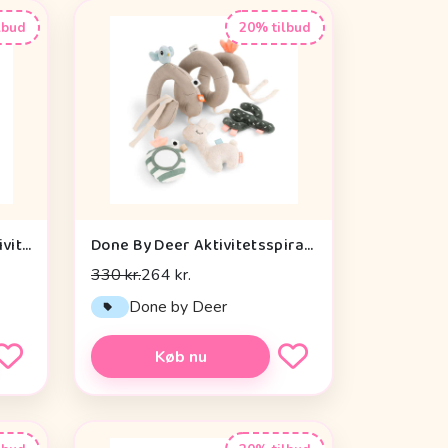
lbud
20% tilbud
Cam Cam Copenhagen Aktivitetsterning - OCS - Vintage Toys
Done By Deer Aktivitetsspiral - Lalee Sand
330 kr.
264 kr.
n
Done by Deer
Køb nu