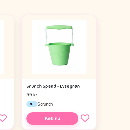
Srunch Spand - Lysegrøn
99 kr.
Scrunch
Køb nu