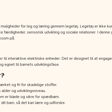
 muligheder for leg og læring gennem legetøj. Legetøj er ikke kun
 færdigheder, sensorisk udvikling og sociale relationer. I denne g
ksom på.
r til interaktive elektriske enheder. Det er designet til at engage
 og egnet til barnets udviklingsfase.
r?
ærket og fri for skadelige stoffer.
s alder og udviklingsniveau.
om er bløde og sikre for spædbørn.
 dit barn, så det kan lære og udforske.