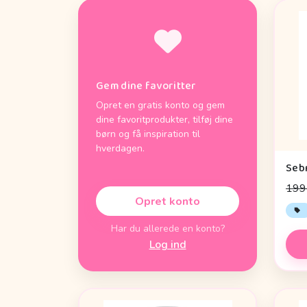
Gem dine favoritter
Opret en gratis konto og gem
dine favoritprodukter, tilføj dine
børn og få inspiration til
hverdagen.
199 
Opret konto
Har du allerede en konto?
Log ind