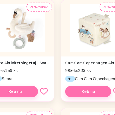
20% tilbud
20% ti
Sebra Aktivitetslegetøj - Svane
kr.
159 kr.
299 kr.
239 kr.
Sebra
Cam Cam Copenhage
Køb nu
Køb nu