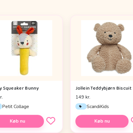
y Squeaker Bunny
Jollein Teddybjørn Biscuit
r.
149 kr.
Petit Collage
ScandiKids
Køb nu
Køb nu