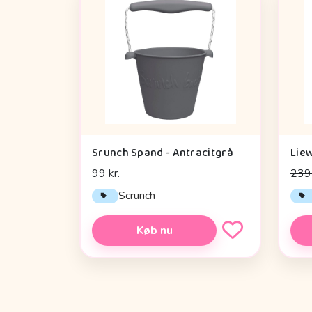
Srunch Spand - Antracitgrå
99 kr.
239 
Scrunch
Køb nu