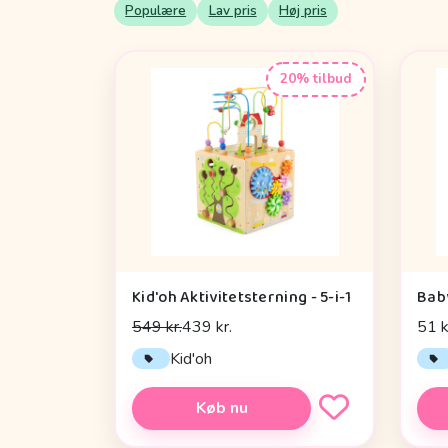
Populære
Lav pris
Høj pris
20% tilbud
Kid'oh Aktivitetsterning - 5-i-1
Bab
549 kr.
439 kr.
51 k
Kid'oh
Køb nu