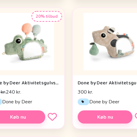
20% tilbud
Done by Deer Aktivitetsgulvspejl - Croco - Grøn
kr.
240 kr.
300 kr.
Done by Deer
Done by Deer
Køb nu
Køb nu