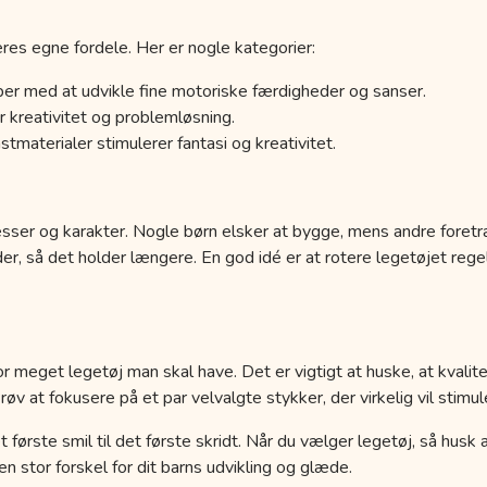
res egne fordele. Her er nogle kategorier:
er med at udvikle fine motoriske færdigheder og sanser.
 kreativitet og problemløsning.
tmaterialer stimulerer fantasi og kreativitet.
esser og karakter. Nogle børn elsker at bygge, mens andre foretr
der, så det holder længere. En god idé er at rotere legetøjet r
r meget legetøj man skal have. Det er vigtigt at huske, at kvalit
 at fokusere på et par velvalgte stykker, der virkelig vil stimule
a det første smil til det første skridt. Når du vælger legetøj, så hus
 stor forskel for dit barns udvikling og glæde.