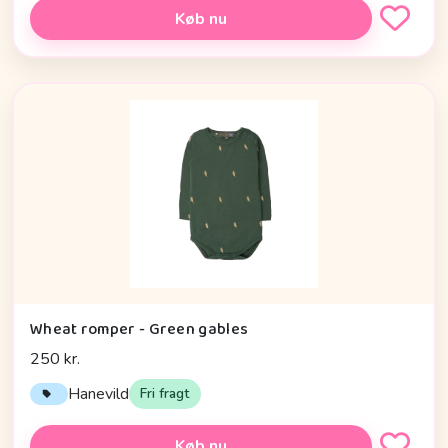
Køb nu
Wheat romper - Green gables
250 kr.
Hanevild
Fri fragt
Køb nu