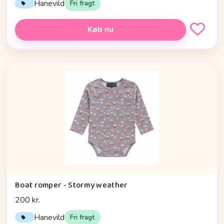
Hanevild
Fri fragt
Køb nu
Boat romper - Stormy weather
200 kr.
Hanevild
Fri fragt