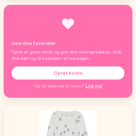
Gem dine favoritter
Opret en gratis konto og gem dine favoritprodukter, tilføj
dine børn og få inspiration til hverdagen.
Opret konto
Log ind
Har du allerede en konto?