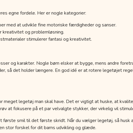
res egne fordele. Her er nogle kategorier:
er med at udvikle fine motoriske færdigheder og sanser.
 kreativitet og problemløsning.
tmaterialer stimulerer fantasi og kreativitet.
esser og karakter. Nogle børn elsker at bygge, mens andre foretr
der, så det holder længere. En god idé er at rotere legetøjet r
r meget legetøj man skal have. Det er vigtigt at huske, at kvalit
 at fokusere på et par velvalgte stykker, der virkelig vil stimule
a det første smil til det første skridt. Når du vælger legetøj, så hus
 stor forskel for dit barns udvikling og glæde.