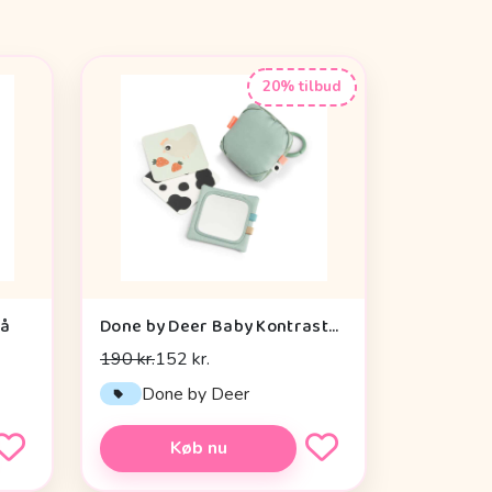
20% tilbud
rå
Done by Deer Baby Kontrastkortholder - Tiny Farm - Grøn
190 kr.
152 kr.
Done by Deer
Køb nu