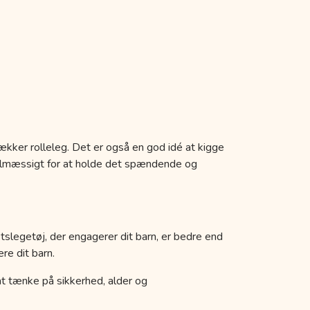
ækker rolleleg. Det er også en god idé at kigge
egelmæssigt for at holde det spændende og
etslegetøj, der engagerer dit barn, er bedre end
re dit barn.
k at tænke på sikkerhed, alder og