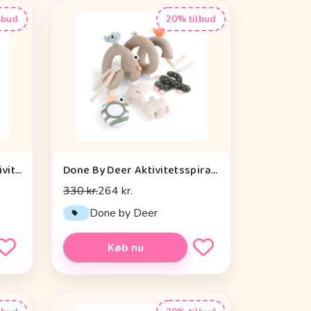
lbud
20% tilbud
Cam Cam Copenhagen Aktivitetsterning - OCS - Vintage Toys
Done By Deer Aktivitetsspiral - Lalee Sand
330 kr.
264 kr.
n
Done by Deer
Køb nu