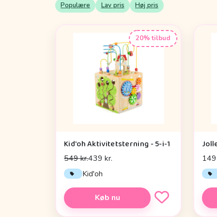
Populære
Lav pris
Høj pris
20% tilbud
Kid'oh Aktivitetsterning - 5-i-1
Joll
549 kr.
439 kr.
149 
Kid'oh
Køb nu