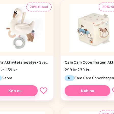
20% tilbud
20% ti
Sebra Aktivitetslegetøj - Svane
kr.
159 kr.
299 kr.
239 kr.
Sebra
Cam Cam Copenhage
Køb nu
Køb nu