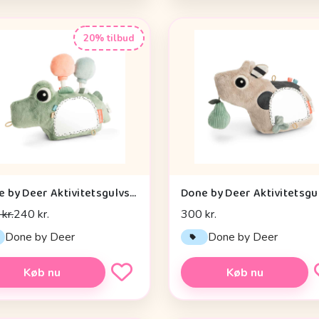
20% tilbud
Done by Deer Aktivitetsgulvspejl - Croco - Grøn
kr.
240 kr.
300 kr.
Done by Deer
Done by Deer
Køb nu
Køb nu