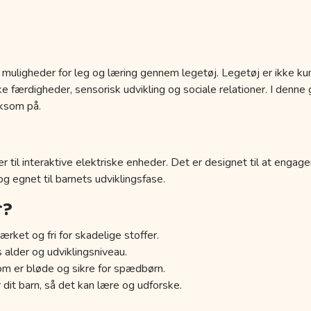
 muligheder for leg og læring gennem legetøj. Legetøj er ikke kun
 færdigheder, sensorisk udvikling og sociale relationer. I denne g
ksom på.
r til interaktive elektriske enheder. Det er designet til at engage
 og egnet til barnets udviklingsfase.
r?
ærket og fri for skadelige stoffer.
s alder og udviklingsniveau.
om er bløde og sikre for spædbørn.
 dit barn, så det kan lære og udforske.