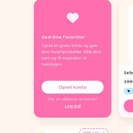
Gem dine favoritter
Opret en gratis konto og gem
dine favoritprodukter, tilføj dine
børn og få inspiration til
hverdagen.
199 
Opret konto
Har du allerede en konto?
Log ind