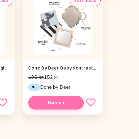
lbud
20% tilbud
Sebra Aktivitetslegetøj - Uglen Blinky
Done By Deer Baby Kontrastkortholder - Deer Friends - Sand
190 kr.
152 kr.
Done by Deer
Køb nu