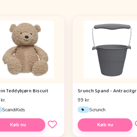
ein Teddybjørn Biscuit
Srunch Spand - Antracitg
kr.
99 kr.
ScandiKids
Scrunch
Køb nu
Køb nu