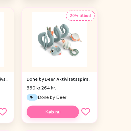
20% tilbud
Done by Deer Aktivitetsgulvspejl - Dotti - Sand
Done by Deer Aktivitetsspiral - Celebration - Blå
330 kr.
264 kr.
Done by Deer
Køb nu