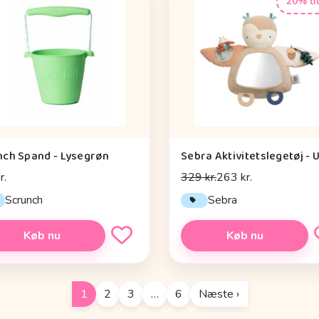
20% ti
nch Spand - Lysegrøn
r.
329 kr.
263 kr.
Scrunch
Sebra
Køb nu
Køb nu
1
2
3
…
6
Næste ›