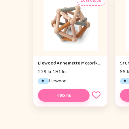
20% tilbud
Liewood Annemette Motorikbold - Mustard Multi Mix
Sru
239 kr.
191 kr.
99 k
Liewood
Køb nu