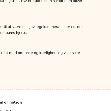
rlig trøst i svære tider, som når dit barn bliver
t til at være en sjov legekammerat, eller en, der
 dit barns hjerte.
 skabt med omtanke og kærlighed, og vi er sikre
Information