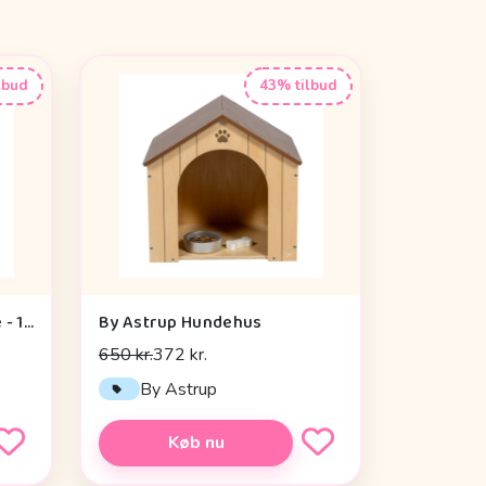
lbud
43% tilbud
By Astrup Tyngdedyr - Abe - 1.1kg
By Astrup Hundehus
650 kr.
372 kr.
By Astrup
Køb nu