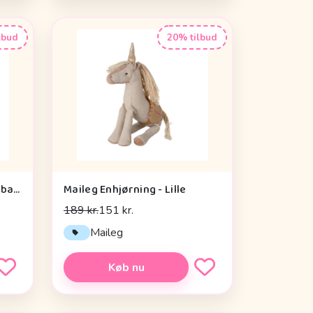
lbud
20% tilbud
Hoppekids Enhjørning Plysbamse - 24 cm.
Maileg Enhjørning - Lille
189 kr.
151 kr.
Maileg
Køb nu