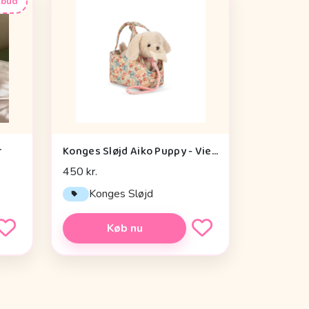
lbud
r
Konges Sløjd Aiko Puppy - Vienna
450 kr.
Konges Sløjd
Køb nu