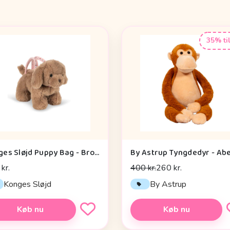
35% ti
Konges Sløjd Puppy Bag - Brown
kr.
400 kr.
260 kr.
Konges Sløjd
By Astrup
Køb nu
Køb nu