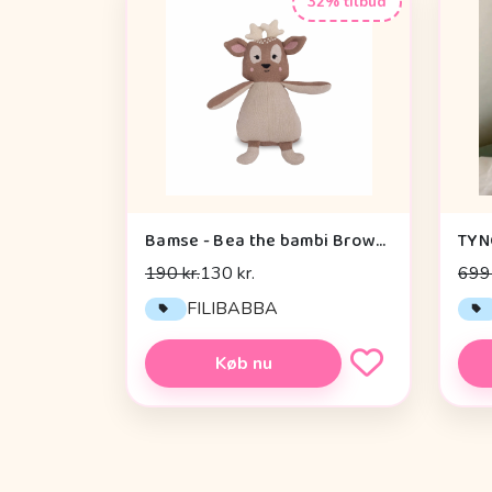
32% tilbud
Bamse - Bea the bambi Brownie
TYN
190 kr.
130 kr.
699 
FILIBABBA
Køb nu