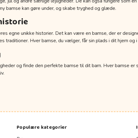
, jul og andre særlige lejligheder. De kan også fungere som en kæ
 En ny bamse kan gøre under, og skabe tryghed og glæde.
istorie
res egne unikke historier. Det kan være en bamse, der er designe
ies traditioner. Hver bamse, du vælger, får sin plads i dit hjem og i
g
ligheder og finde den perfekte bamse til dit barn. Hver bamse er
iv.
Populære kategorier