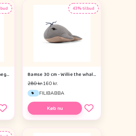
lbud
43% tilbud
Maileg Kanin - Str. 2 - Cremegul - Strikket Kjole
Bamse 30 cm - Willie the whale Grey
280 kr.
160 kr.
FILIBABBA
Køb nu