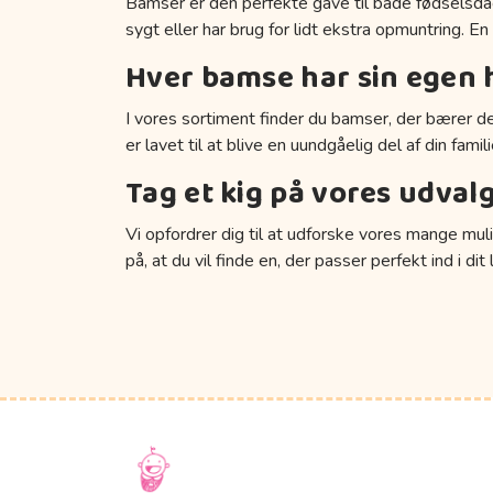
Bamser er den perfekte gave til både fødselsdage
sygt eller har brug for lidt ekstra opmuntring.
Hver bamse har sin egen h
I vores sortiment finder du bamser, der bærer de
er lavet til at blive en uundgåelig del af din famil
Tag et kig på vores udval
Vi opfordrer dig til at udforske vores mange mu
på, at du vil finde en, der passer perfekt ind i dit l