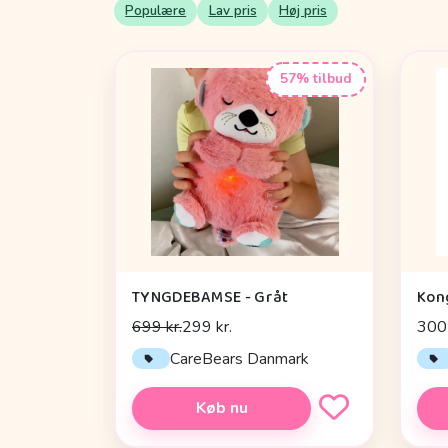
Populære
Lav pris
Høj pris
57% tilbud
TYNGDEBAMSE - Gråt
699 kr.
299 kr.
300 
CareBears Danmark
Køb nu