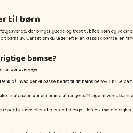
r til børn
e følgesvende, der bringer glæde og trøst til både børn og voksne
dit barns liv. Uanset om du leder efter en klassisk bamse, en f
rigtige bamse?
r, du bør overveje:
Tænk på, hvad der vil passe bedst til dit barns behov. En lille 
kre materialer, der er nemme at rengøre. Mange af vores bamser e
 specifik farve eller et bestemt design. Udforsk mangfoldigheden 
r