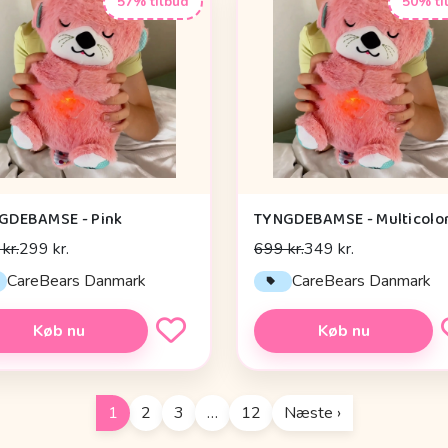
57% tilbud
50% ti
GDEBAMSE - Pink
TYNGDEBAMSE - Multicolo
kr.
299 kr.
699 kr.
349 kr.
CareBears Danmark
CareBears Danmark
Køb nu
Køb nu
1
2
3
…
12
Næste ›