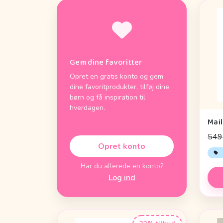
Gem dine favoritter
Opret en gratis konto og gem
dine favoritprodukter, tilføj dine
børn og få inspiration til
hverdagen.
549 
Opret konto
Har du allerede en konto?
Log ind