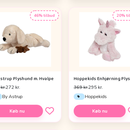
46% tilbud
20% ti
strup Plyshund m. Hvalpe
kr.
272 kr.
369 kr.
295 kr.
By Astrup
Hoppekids
Køb nu
Køb nu