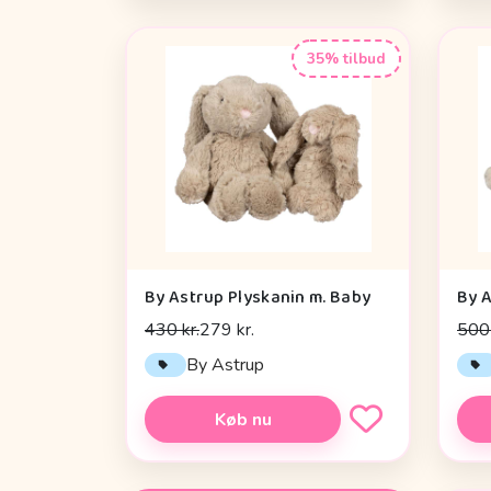
35% tilbud
By Astrup Plyskanin m. Baby
By A
430 kr.
279 kr.
500 
By Astrup
Køb nu