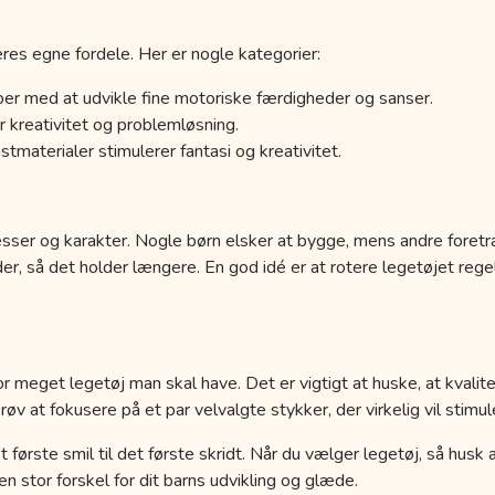
res egne fordele. Her er nogle kategorier:
er med at udvikle fine motoriske færdigheder og sanser.
 kreativitet og problemløsning.
tmaterialer stimulerer fantasi og kreativitet.
esser og karakter. Nogle børn elsker at bygge, mens andre foretr
der, så det holder længere. En god idé er at rotere legetøjet r
r meget legetøj man skal have. Det er vigtigt at huske, at kvalit
 at fokusere på et par velvalgte stykker, der virkelig vil stimule
a det første smil til det første skridt. Når du vælger legetøj, så hus
 stor forskel for dit barns udvikling og glæde.