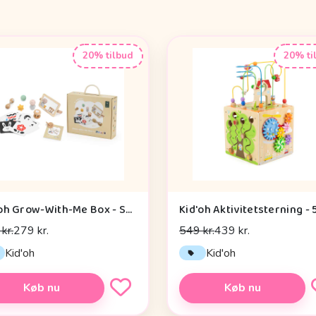
20% tilbud
20% ti
Kid'oh Grow-With-Me Box - Sensory Seekers (0-6 mdr.)
Kid'oh Aktivitetsterning - 5
kr.
279 kr.
549 kr.
439 kr.
Kid'oh
Kid'oh
Køb nu
Køb nu