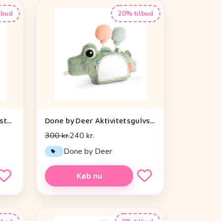
lbud
20% tilbud
Done by Deer Baby Kontrastkortholder - Tiny Farm - Grøn
Done by Deer Aktivitetsgulvspejl - Croco - Grøn
300 kr.
240 kr.
Done by Deer
Køb nu