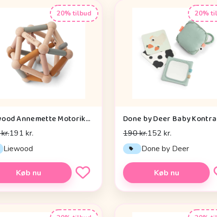
20% tilbud
20% ti
Liewood Annemette Motorikbold - Mustard Multi Mix
kr.
191 kr.
190 kr.
152 kr.
Liewood
Done by Deer
Køb nu
Køb nu