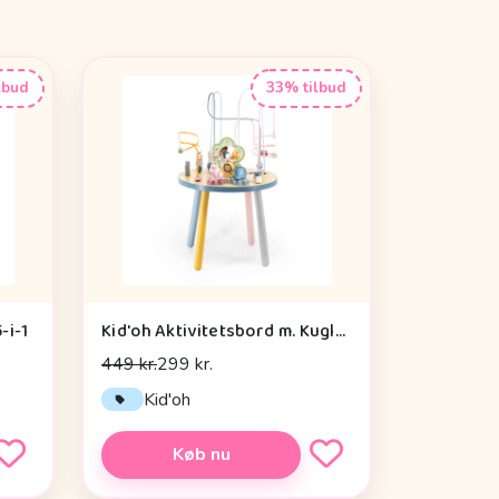
lbud
33% tilbud
-i-1
Kid'oh Aktivitetsbord m. Kuglespiraler
449 kr.
299 kr.
Kid'oh
Køb nu