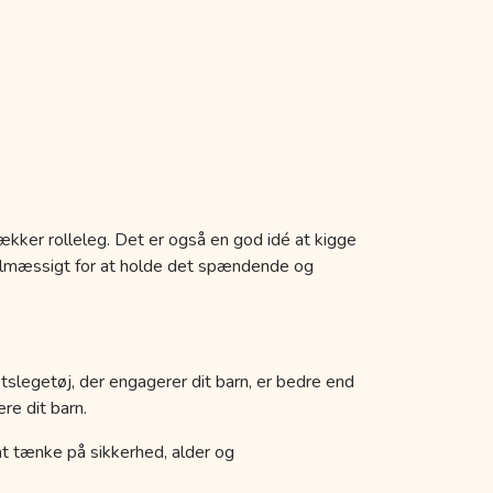
ækker rolleleg. Det er også en god idé at kigge
egelmæssigt for at holde det spændende og
etslegetøj, der engagerer dit barn, er bedre end
re dit barn.
k at tænke på sikkerhed, alder og