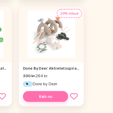
20% tilbud
Die Spiegelburg Window Walker Wild+cool - Legetøj
Done By Deer Aktivitetsspiral - Lalee Sand
330 kr.
264 kr.
Done by Deer
Køb nu