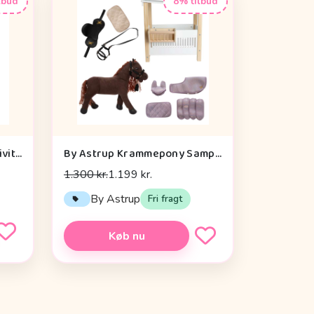
lbud
8% tilbud
Cam Cam Copenhagen Aktivitetsterning - OCS - Vintage Toys
By Astrup Krammepony Sampak - Pixie - Bundle 2
1.300 kr.
1.199 kr.
n
By Astrup
Fri fragt
Køb nu