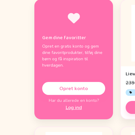
Gem dine favoritter
Opret en gratis konto og gem
dine favoritprodukter, tilføj dine
børn og få inspiration til
hverdagen.
239 
Opret konto
Har du allerede en konto?
Log ind