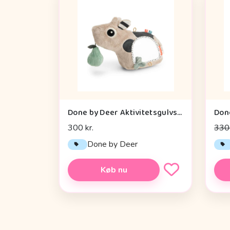
Done by Deer Aktivitetsgulvspejl - Dotti - Sand
300 kr.
330 
Done by Deer
Køb nu