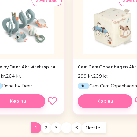
20% tilbud
20% ti
Done by Deer Aktivitetsspiral - Celebration - Blå
kr.
264 kr.
299 kr.
239 kr.
Done by Deer
Cam Cam Copenhage
Køb nu
Køb nu
1
2
3
…
6
Næste ›