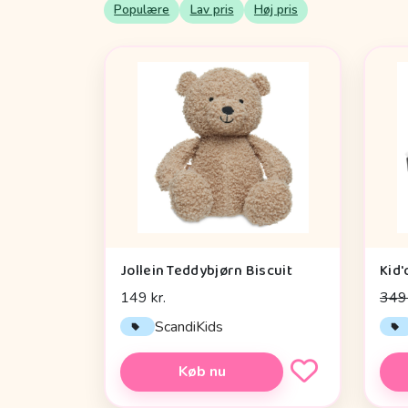
Populære
Lav pris
Høj pris
Jollein Teddybjørn Biscuit
149 kr.
349 
ScandiKids
Køb nu