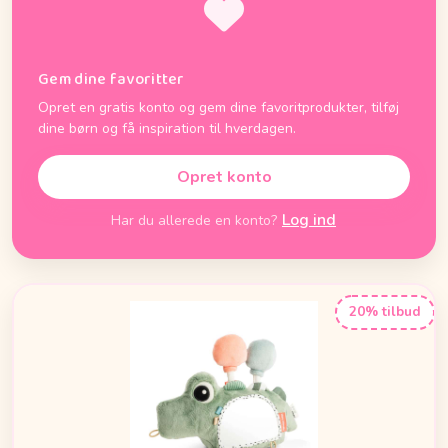
Gem dine favoritter
Opret en gratis konto og gem dine favoritprodukter, tilføj
dine børn og få inspiration til hverdagen.
Opret konto
Log ind
Har du allerede en konto?
20% tilbud