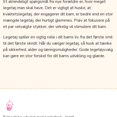
Et almindeligt spørgsmål fra nye forældre er, hvor meget
legetøj man skal have. Det er vigtigt at huske, at
kvalitetslegetøj, der engagerer dit barn, er bedre end en stor
mængde legetøj, der hurtigt glemmes. Prøv at fokusere på
et par velvalgte stykker, der virkelig vil stimulere dit barn.
Legetøj spiller en vigtig rolle i dit barns liv, fra det første smil
til det første skridt. Når du vælger legetøj, så husk at tænke
på sikkerhed, alder og læringsmuligheder. Gode legetøjsvalg
kan gøre en stor forskel for dit barns udvikling og glæde.
Babyudstyr udvalgt med kærlighed – blødt,