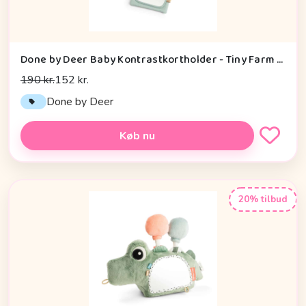
Done by Deer Baby Kontrastkortholder - Tiny Farm - Grøn
190 kr.
152 kr.
Done by Deer
Køb nu
20% tilbud