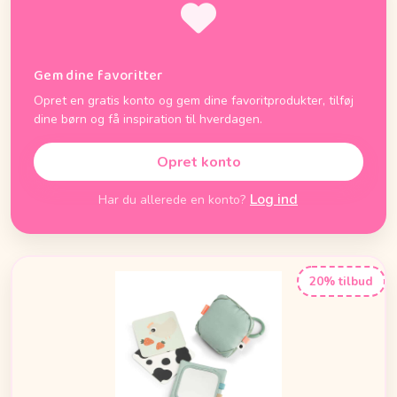
Gem dine favoritter
Opret en gratis konto og gem dine favoritprodukter, tilføj
dine børn og få inspiration til hverdagen.
Opret konto
Log ind
Har du allerede en konto?
20% tilbud