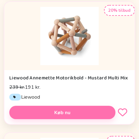
20% tilbud
Liewood Annemette Motorikbold - Mustard Multi Mix
239 kr.
191 kr.
Liewood
Køb nu