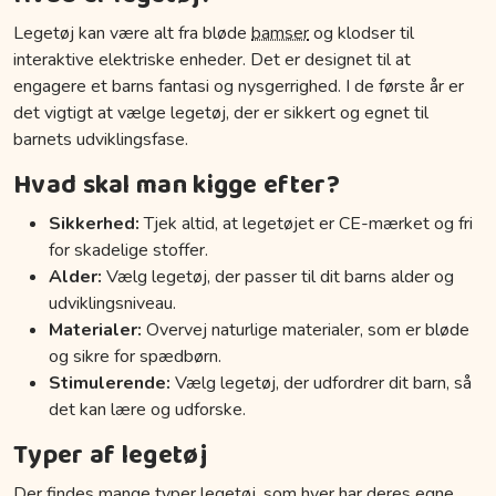
Legetøj kan være alt fra bløde
bamser
og klodser til
interaktive elektriske enheder. Det er designet til at
engagere et barns fantasi og nysgerrighed. I de første år er
det vigtigt at vælge legetøj, der er sikkert og egnet til
barnets udviklingsfase.
Hvad skal man kigge efter?
Sikkerhed:
Tjek altid, at legetøjet er CE-mærket og fri
for skadelige stoffer.
Alder:
Vælg legetøj, der passer til dit barns alder og
udviklingsniveau.
Materialer:
Overvej naturlige materialer, som er bløde
og sikre for spædbørn.
Stimulerende:
Vælg legetøj, der udfordrer dit barn, så
det kan lære og udforske.
Typer af legetøj
Der findes mange typer legetøj, som hver har deres egne