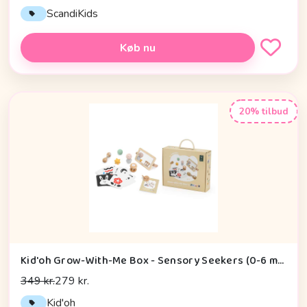
ScandiKids
Køb nu
20% tilbud
Kid'oh Grow-With-Me Box - Sensory Seekers (0-6 mdr.)
349 kr.
279 kr.
Kid'oh