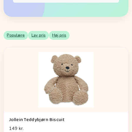
Populære
Lav pris
Høj pris
Jollein Teddybjørn Biscuit
149 kr.