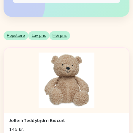
Populære
Lav pris
Høj pris
Jollein Teddybjørn Biscuit
149 kr.