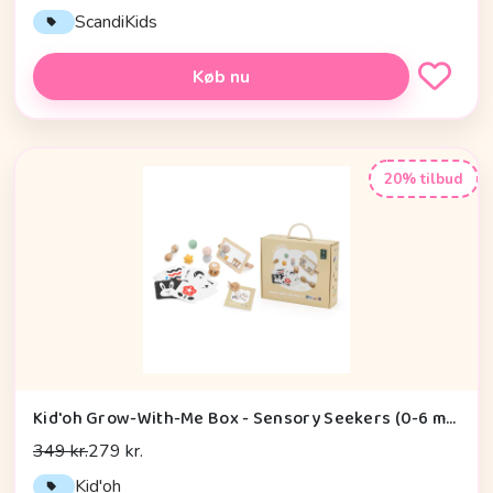
ScandiKids
Køb nu
20% tilbud
Kid'oh Grow-With-Me Box - Sensory Seekers (0-6 mdr.)
349 kr.
279 kr.
Kid'oh