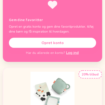
Gem dine favoritter
Opret en gratis konto og gem dine favoritprodukter, tilføj
dine børn og få inspiration til hverdagen.
Opret konto
Log ind
Har du allerede en konto?
20% tilbud