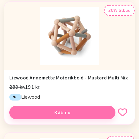
20% tilbud
Liewood Annemette Motorikbold - Mustard Multi Mix
239 kr.
191 kr.
Liewood
Køb nu