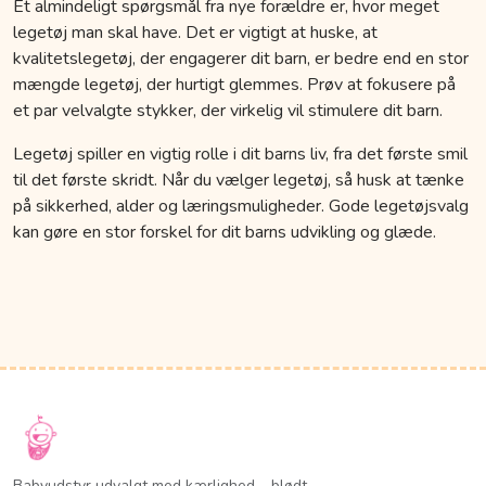
Et almindeligt spørgsmål fra nye forældre er, hvor meget
legetøj man skal have. Det er vigtigt at huske, at
kvalitetslegetøj, der engagerer dit barn, er bedre end en stor
mængde legetøj, der hurtigt glemmes. Prøv at fokusere på
et par velvalgte stykker, der virkelig vil stimulere dit barn.
Legetøj spiller en vigtig rolle i dit barns liv, fra det første smil
til det første skridt. Når du vælger legetøj, så husk at tænke
på sikkerhed, alder og læringsmuligheder. Gode legetøjsvalg
kan gøre en stor forskel for dit barns udvikling og glæde.
Babyudstyr udvalgt med kærlighed – blødt,