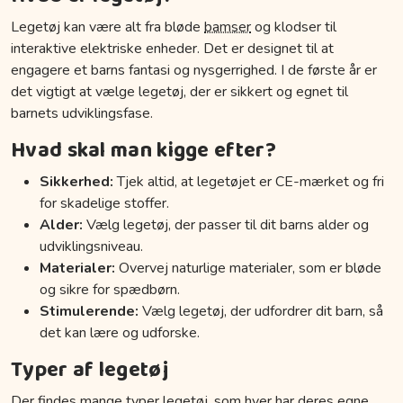
Legetøj kan være alt fra bløde
bamser
og klodser til
interaktive elektriske enheder. Det er designet til at
engagere et barns fantasi og nysgerrighed. I de første år er
det vigtigt at vælge legetøj, der er sikkert og egnet til
barnets udviklingsfase.
Hvad skal man kigge efter?
Sikkerhed:
Tjek altid, at legetøjet er CE-mærket og fri
for skadelige stoffer.
Alder:
Vælg legetøj, der passer til dit barns alder og
udviklingsniveau.
Materialer:
Overvej naturlige materialer, som er bløde
og sikre for spædbørn.
Stimulerende:
Vælg legetøj, der udfordrer dit barn, så
det kan lære og udforske.
Typer af legetøj
Der findes mange typer legetøj, som hver har deres egne