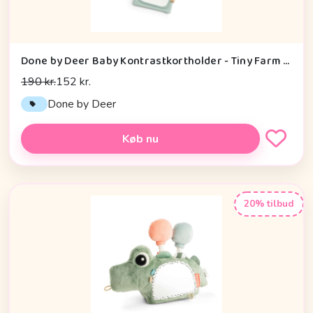
Done by Deer Baby Kontrastkortholder - Tiny Farm - Grøn
190 kr.
152 kr.
Done by Deer
Køb nu
20% tilbud