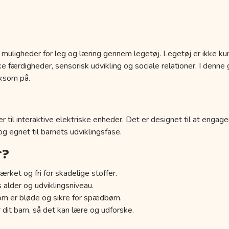
 muligheder for leg og læring gennem legetøj. Legetøj er ikke kun
 færdigheder, sensorisk udvikling og sociale relationer. I denne g
ksom på.
r til interaktive elektriske enheder. Det er designet til at engage
 og egnet til barnets udviklingsfase.
r?
ærket og fri for skadelige stoffer.
s alder og udviklingsniveau.
om er bløde og sikre for spædbørn.
 dit barn, så det kan lære og udforske.