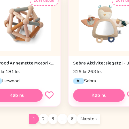
20% tilbud
20% ti
Liewood Annemette Motorikbold - Mustard Multi Mix
kr.
191 kr.
329 kr.
263 kr.
Liewood
Sebra
Køb nu
Køb nu
1
2
3
…
6
Næste ›