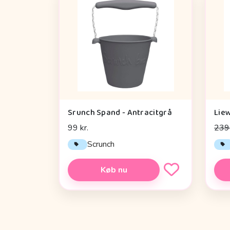
Srunch Spand - Antracitgrå
99 kr.
239 
Scrunch
Køb nu