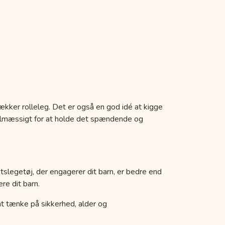
ækker rolleleg. Det er også en god idé at kigge
egelmæssigt for at holde det spændende og
etslegetøj, der engagerer dit barn, er bedre end
re dit barn.
k at tænke på sikkerhed, alder og