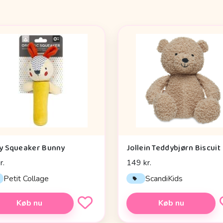
y Squeaker Bunny
Jollein Teddybjørn Biscuit
r.
149 kr.
Petit Collage
ScandiKids
Køb nu
Køb nu