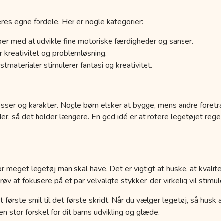
res egne fordele. Her er nogle kategorier:
er med at udvikle fine motoriske færdigheder og sanser.
 kreativitet og problemløsning.
tmaterialer stimulerer fantasi og kreativitet.
esser og karakter. Nogle børn elsker at bygge, mens andre foretr
der, så det holder længere. En god idé er at rotere legetøjet r
r meget legetøj man skal have. Det er vigtigt at huske, at kvalit
 at fokusere på et par velvalgte stykker, der virkelig vil stimule
a det første smil til det første skridt. Når du vælger legetøj, så hus
 stor forskel for dit barns udvikling og glæde.