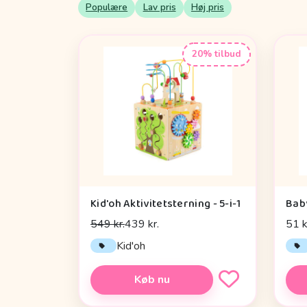
Populære
Lav pris
Høj pris
20% tilbud
Kid'oh Aktivitetsterning - 5-i-1
Bab
549 kr.
439 kr.
51 k
Kid'oh
Køb nu