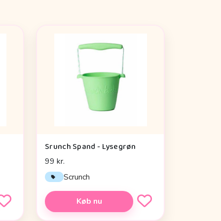
Srunch Spand - Lysegrøn
99 kr.
Scrunch
Køb nu