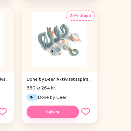
20% tilbud
Done by Deer Aktivitetsgulvspejl - Dotti - Sand
Done by Deer Aktivitetsspiral - Celebration - Blå
330 kr.
264 kr.
Done by Deer
Køb nu