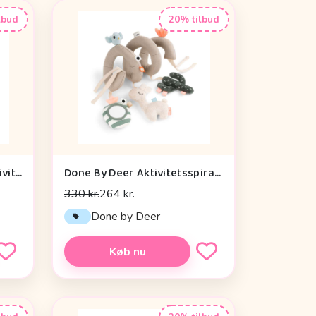
lbud
20% tilbud
Cam Cam Copenhagen Aktivitetsterning - OCS - Vintage Toys
Done By Deer Aktivitetsspiral - Lalee Sand
330 kr.
264 kr.
n
Done by Deer
Køb nu