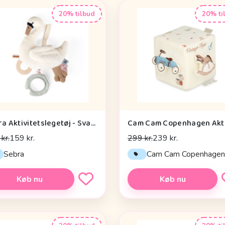
20% tilbud
20% ti
Sebra Aktivitetslegetøj - Svane
kr.
159 kr.
299 kr.
239 kr.
Sebra
Cam Cam Copenhage
Køb nu
Køb nu