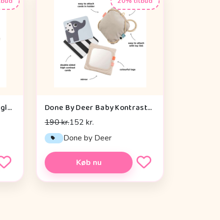
lbud
20% tilbud
Sebra Aktivitetslegetøj - Uglen Blinky
Done By Deer Baby Kontrastkortholder - Deer Friends - Sand
190 kr.
152 kr.
Done by Deer
Køb nu