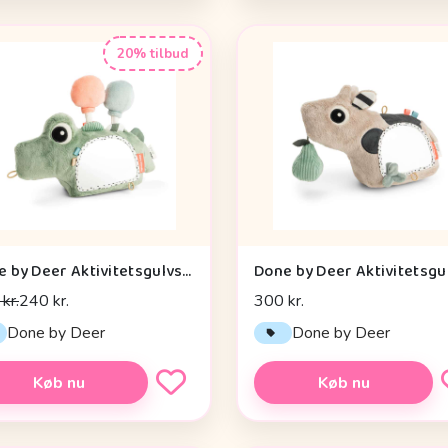
20% tilbud
Done by Deer Aktivitetsgulvspejl - Croco - Grøn
kr.
240 kr.
300 kr.
Done by Deer
Done by Deer
Køb nu
Køb nu