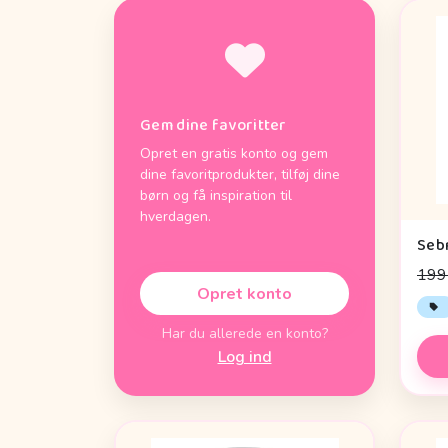
Gem dine favoritter
Opret en gratis konto og gem
dine favoritprodukter, tilføj dine
børn og få inspiration til
hverdagen.
199 
Opret konto
Har du allerede en konto?
Log ind