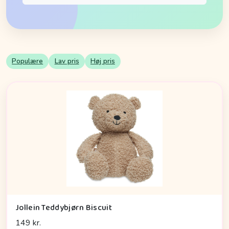
Populære
Lav pris
Høj pris
Jollein Teddybjørn Biscuit
149 kr.