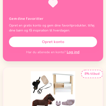
Gem dine favoritter
Opret en gratis konto og gem dine favoritprodukter, tilføj
dine børn og få inspiration til hverdagen.
Opret konto
Log ind
Har du allerede en konto?
8% tilbud