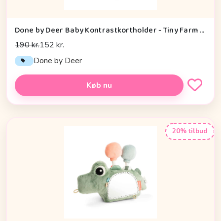
Done by Deer Baby Kontrastkortholder - Tiny Farm - Grøn
190 kr.
152 kr.
Done by Deer
Køb nu
20% tilbud