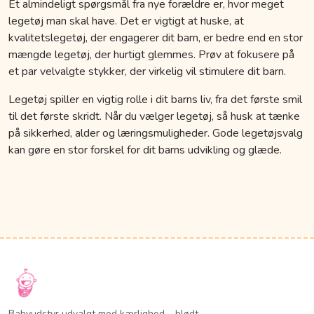
Et almindeligt spørgsmål fra nye forældre er, hvor meget
legetøj man skal have. Det er vigtigt at huske, at
kvalitetslegetøj, der engagerer dit barn, er bedre end en stor
mængde legetøj, der hurtigt glemmes. Prøv at fokusere på
et par velvalgte stykker, der virkelig vil stimulere dit barn.
Legetøj spiller en vigtig rolle i dit barns liv, fra det første smil
til det første skridt. Når du vælger legetøj, så husk at tænke
på sikkerhed, alder og læringsmuligheder. Gode legetøjsvalg
kan gøre en stor forskel for dit barns udvikling og glæde.
Babyudstyr udvalgt med kærlighed – blødt,