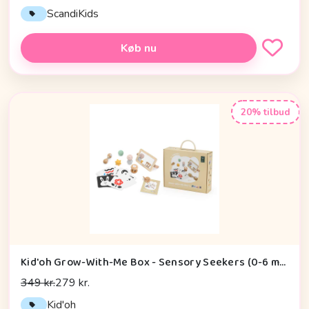
ScandiKids
Køb nu
20% tilbud
Kid'oh Grow-With-Me Box - Sensory Seekers (0-6 mdr.)
349 kr.
279 kr.
Kid'oh