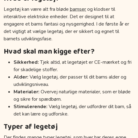
Legetøj kan være alt fra bløde
bamser
og klodser til
interaktive elektriske enheder. Det er designet til at
engagere et barns fantasi og nysgerrighed. I de første år er
det vigtigt at vælge legetøj, der er sikkert og egnet til
barnets udviklingsfase.
Hvad skal man kigge efter?
Sikkerhed:
Tjek altid, at legetøjet er CE-mærket og fri
for skadelige stoffer.
Alder:
Vælg legetøj, der passer til dit barns alder og
udviklingsniveau.
Materialer:
Overvej naturlige materialer, som er bløde
og sikre for spædbørn.
Stimulerende:
Vælg legetøj, der udfordrer dit barn, så
det kan lære og udforske.
Typer af legetøj
Der findes mange typer legetøj, som hver har deres egne