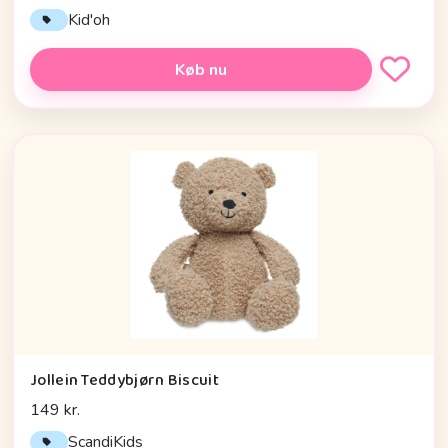
Kid'oh
Køb nu
Jollein Teddybjørn Biscuit
149 kr.
ScandiKids