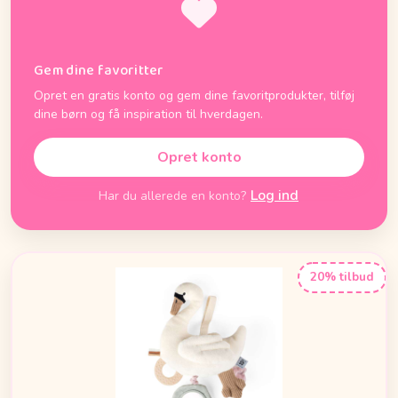
Gem dine favoritter
Opret en gratis konto og gem dine favoritprodukter, tilføj
dine børn og få inspiration til hverdagen.
Opret konto
Log ind
Har du allerede en konto?
20% tilbud