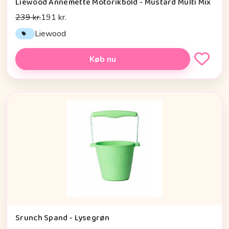
Liewood Annemette Motorikbold - Mustard Multi Mix
239 kr.
191 kr.
Liewood
Køb nu
Srunch Spand - Lysegrøn