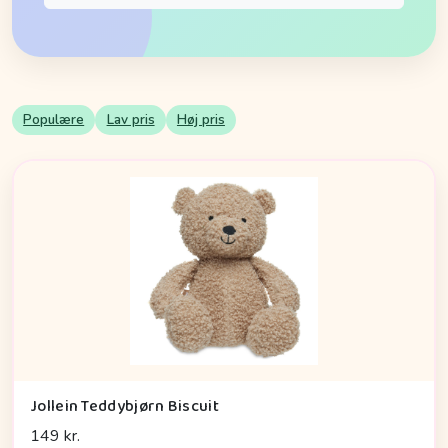
Populære
Lav pris
Høj pris
Jollein Teddybjørn Biscuit
149 kr.