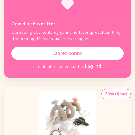
Gem dine favoritter
Opret en gratis konto og gem dine favoritprodukter, tilføj
dine børn og få inspiration til hverdagen.
Opret konto
Log ind
Har du allerede en konto?
20% tilbud