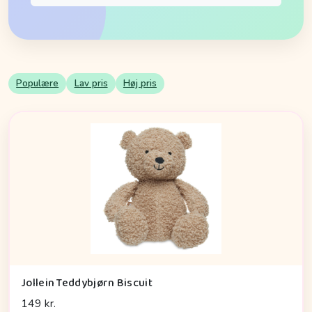
Populære
Lav pris
Høj pris
Jollein Teddybjørn Biscuit
149 kr.