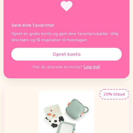
Gem dine favoritter
Opret en gratis konto og gem dine favoritprodukter, tilføj
dine børn og få inspiration til hverdagen.
Opret konto
Log ind
Har du allerede en konto?
20% tilbud