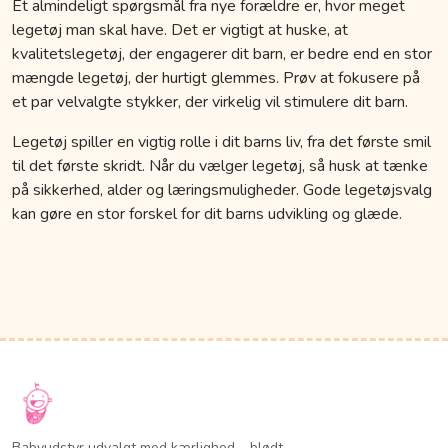
Et almindeligt spørgsmål fra nye forældre er, hvor meget
legetøj man skal have. Det er vigtigt at huske, at
kvalitetslegetøj, der engagerer dit barn, er bedre end en stor
mængde legetøj, der hurtigt glemmes. Prøv at fokusere på
et par velvalgte stykker, der virkelig vil stimulere dit barn.
Legetøj spiller en vigtig rolle i dit barns liv, fra det første smil
til det første skridt. Når du vælger legetøj, så husk at tænke
på sikkerhed, alder og læringsmuligheder. Gode legetøjsvalg
kan gøre en stor forskel for dit barns udvikling og glæde.
Babyudstyr udvalgt med kærlighed – blødt,