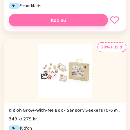
ScandiKids
Køb nu
20% tilbud
Kid'oh Grow-With-Me Box - Sensory Seekers (0-6 mdr.)
349 kr.
279 kr.
Kid'oh