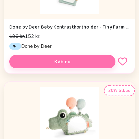
Done by Deer Baby Kontrastkortholder - Tiny Farm - Grøn
190 kr.
152 kr.
Done by Deer
Køb nu
20% tilbud