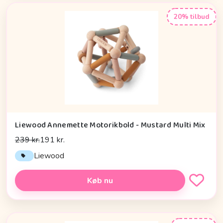
20% tilbud
Liewood Annemette Motorikbold - Mustard Multi Mix
239 kr.
191 kr.
Liewood
Køb nu