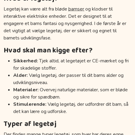
Legetøj kan være alt fra bløde
bamser
og klodser til
interaktive elektriske enheder. Det er designet til at
engagere et barns fantasi og nysgerrighed. I de første år er
det vigtigt at vælge legetøj, der er sikkert og egnet til
barnets udviklingsfase.
Hvad skal man kigge efter?
Sikkerhed:
Tjek altid, at legetøjet er CE-mærket og fri
for skadelige stoffer.
Alder:
Vælg legetøj, der passer til dit barns alder og
udviklingsniveau.
Materialer:
Overvej naturlige materialer, som er bløde
og sikre for spædbørn.
Stimulerende:
Vælg legetøj, der udfordrer dit barn, så
det kan lære og udforske.
Typer af legetøj
Der findes mange typer legetøj, som hver har deres egne