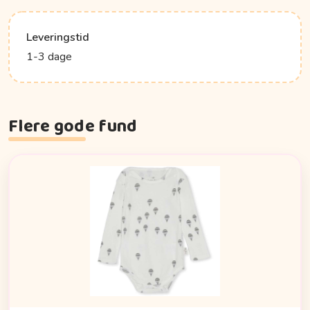
Leveringstid
1-3 dage
Flere gode fund