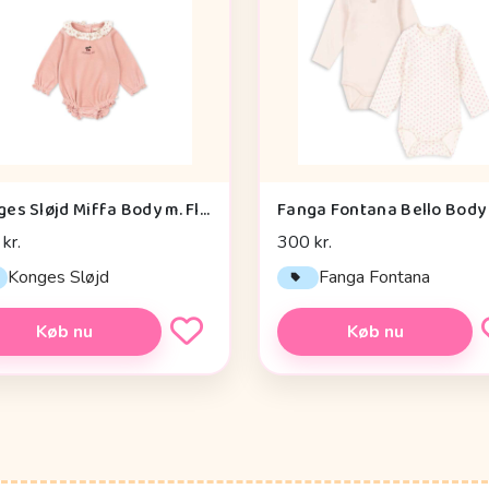
Konges Sløjd Miffa Body m. Flæser - GOTS - Mellow Rose
kr.
300 kr.
Konges Sløjd
Fanga Fontana
Køb nu
Køb nu