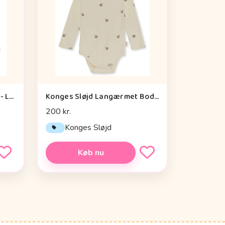
Fanga Fontana Bello Body - Langærmet - 2-pak - OCS - Blush Mix
Konges Sløjd Langærmet Body - GOTS - Cherry
200 kr.
Konges Sløjd
Køb nu