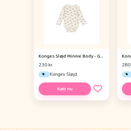
Konges Sløjd Minnie Body - GOTS - Bow/Bleu
230 kr.
280 
Konges Sløjd
Køb nu