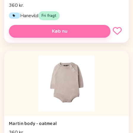
360 kr.
Hanevild
Fri fragt
Køb nu
Martin body - oatmeal
360 kr.