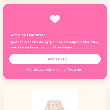
Gem dine favoritter
Opret en gratis konto og gem dine favoritprodukter, tilføj
dine børn og få inspiration til hverdagen.
Opret konto
Log ind
Har du allerede en konto?