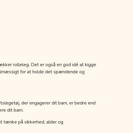
ækker rolleleg. Det er også en god idé at kigge
egelmæssigt for at holde det spændende og
etslegetøj, der engagerer dit barn, er bedre end
re dit barn.
k at tænke på sikkerhed, alder og