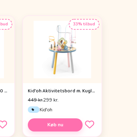
lbud
33% tilbud
By Astrup Krammepony - 30 cm. - Pixie - Brun
Kid'oh Aktivitetsbord m. Kuglespiraler
449 kr.
299 kr.
Kid'oh
Køb nu