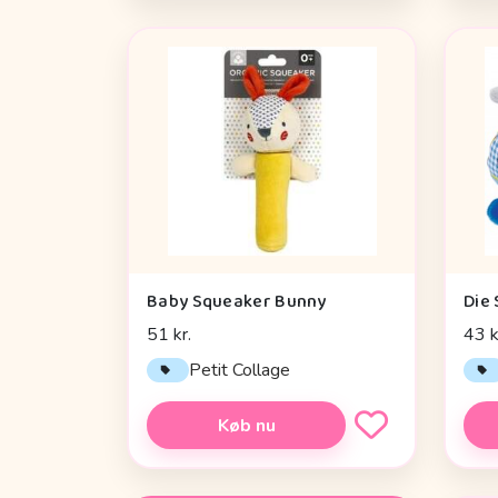
Baby Squeaker Bunny
51 kr.
43 k
Petit Collage
Køb nu