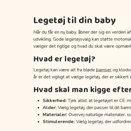
Legetøj til din baby
Når du får en ny baby, åbner der sig en verden af
udvikling. Gode legetøjsvalg kan støtte motoriske
vælger det rigtige og hvad du skal være opmær
Hvad er legetøj?
Legetøj kan være alt fra bløde
bamser
og klodse
år er det vigtigt at vælge legetøj, der er sikkert
Hvad skal man kigge efte
Sikkerhed:
Tjek altid, at legetøjet er CE-m
Alder:
Vælg legetøj, der passer til dit barn
Materialer:
Overvej naturlige materialer, s
Stimulerende:
Vælg legetøj, der udfordrer