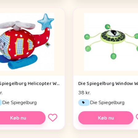
Die Spiegelburg Helicopter With Vibration Module Baby Charms - Legetøj
r.
38 kr.
Die Spiegelburg
Die Spiegelburg
Køb nu
Køb nu