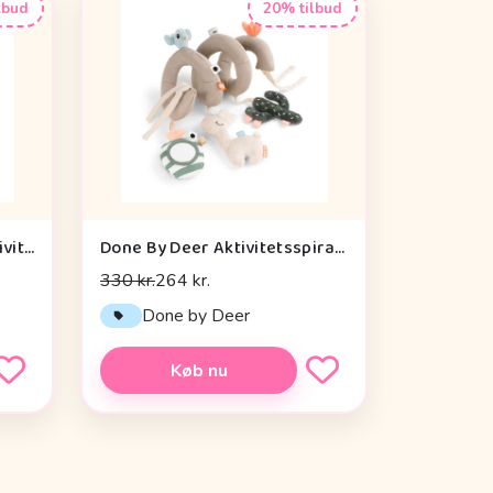
lbud
20% tilbud
Cam Cam Copenhagen Aktivitetsterning - OCS - Vintage Toys
Done By Deer Aktivitetsspiral - Lalee Sand
330 kr.
264 kr.
n
Done by Deer
Køb nu