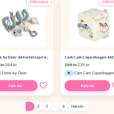
20% tilbud
20% ti
Done by Deer Aktivitetsspiral - Celebration - Blå
kr.
264 kr.
299 kr.
239 kr.
Done by Deer
Cam Cam Copenhage
Køb nu
Køb nu
1
2
3
…
6
Næste ›