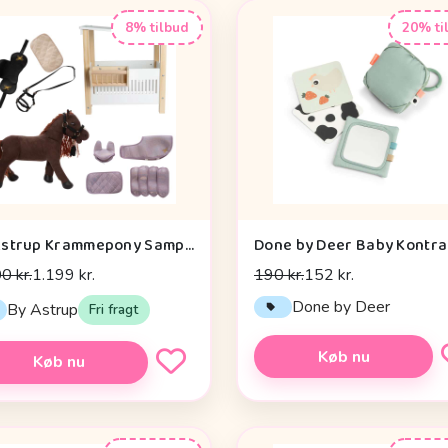
8% tilbud
20% ti
By Astrup Krammepony Sampak - Pixie - Bundle 2
0 kr.
1.199 kr.
190 kr.
152 kr.
Done by Deer
By Astrup
Fri fragt
Køb nu
Køb nu