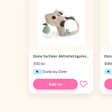
Done by Deer Aktivitetsgulvspejl - Dotti - Sand
300 kr.
330 
Done by Deer
Køb nu