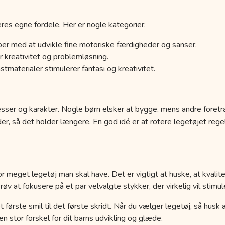
res egne fordele. Her er nogle kategorier:
er med at udvikle fine motoriske færdigheder og sanser.
 kreativitet og problemløsning.
tmaterialer stimulerer fantasi og kreativitet.
esser og karakter. Nogle børn elsker at bygge, mens andre foretr
der, så det holder længere. En god idé er at rotere legetøjet r
r meget legetøj man skal have. Det er vigtigt at huske, at kvalit
 at fokusere på et par velvalgte stykker, der virkelig vil stimule
a det første smil til det første skridt. Når du vælger legetøj, så hus
 stor forskel for dit barns udvikling og glæde.