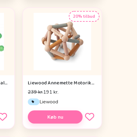
20% tilbud
Die Spiegelburg Window Walker Wild+cool - Legetøj
Liewood Annemette Motorikbold - Mustard Multi Mix
239 kr.
191 kr.
Liewood
Køb nu