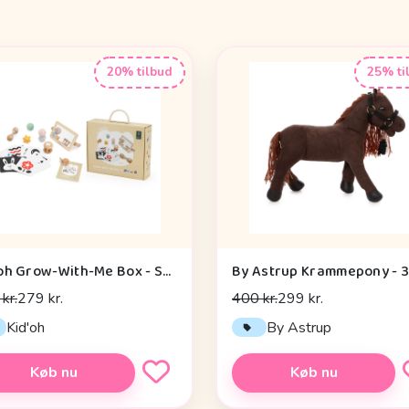
20% tilbud
25% ti
Kid'oh Grow-With-Me Box - Sensory Seekers (0-6 mdr.)
kr.
279 kr.
400 kr.
299 kr.
Kid'oh
By Astrup
Køb nu
Køb nu