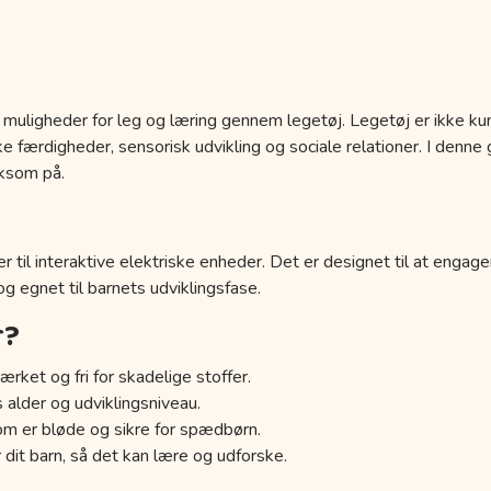
 muligheder for leg og læring gennem legetøj. Legetøj er ikke kun
 færdigheder, sensorisk udvikling og sociale relationer. I denne g
ksom på.
r til interaktive elektriske enheder. Det er designet til at engage
 og egnet til barnets udviklingsfase.
r?
ærket og fri for skadelige stoffer.
s alder og udviklingsniveau.
om er bløde og sikre for spædbørn.
 dit barn, så det kan lære og udforske.