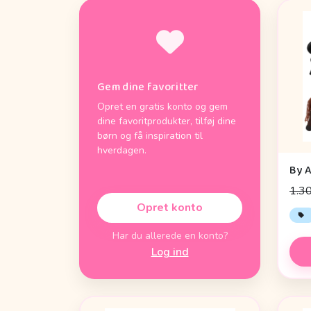
Gem dine favoritter
Opret en gratis konto og gem
dine favoritprodukter, tilføj dine
børn og få inspiration til
hverdagen.
1.30
Opret konto
Har du allerede en konto?
Log ind