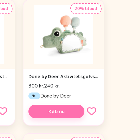
lbud
20% tilbud
Done by Deer Baby Kontrastkortholder - Tiny Farm - Grøn
Done by Deer Aktivitetsgulvspejl - Croco - Grøn
300 kr.
240 kr.
Done by Deer
Køb nu