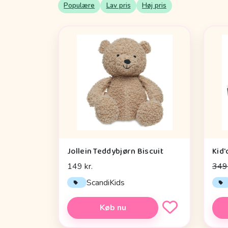
Populære
Lav pris
Høj pris
Jollein Teddybjørn Biscuit
149 kr.
349 
ScandiKids
Køb nu