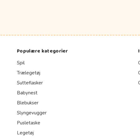
Populære kategorier
Spil
Trælegetøj
Sutteflasker
Babynest
Blebukser
Slyngevugger
Pusletaske
Legetøj