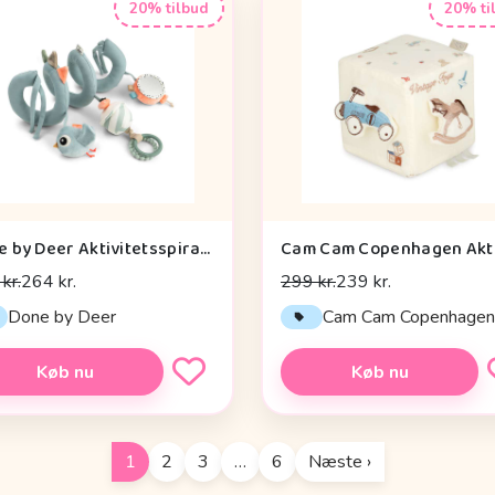
20% tilbud
20% ti
Done by Deer Aktivitetsspiral - Celebration - Blå
kr.
264 kr.
299 kr.
239 kr.
Done by Deer
Cam Cam Copenhage
Køb nu
Køb nu
1
2
3
…
6
Næste ›