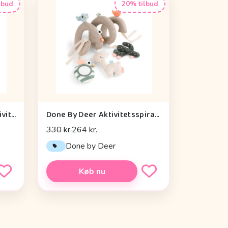
lbud
20% tilbud
Cam Cam Copenhagen Aktivitetsterning - OCS - Vintage Toys
Done By Deer Aktivitetsspiral - Lalee Sand
330 kr.
264 kr.
n
Done by Deer
Køb nu