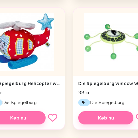
Die Spiegelburg Helicopter With Vibration Module Baby Charms - Legetøj
r.
38 kr.
Die Spiegelburg
Die Spiegelburg
Køb nu
Køb nu