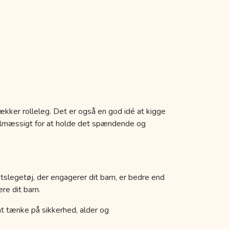
ækker rolleleg. Det er også en god idé at kigge
egelmæssigt for at holde det spændende og
etslegetøj, der engagerer dit barn, er bedre end
re dit barn.
k at tænke på sikkerhed, alder og