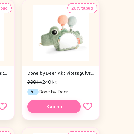
lbud
20% tilbud
Done by Deer Baby Kontrastkortholder - Tiny Farm - Grøn
Done by Deer Aktivitetsgulvspejl - Croco - Grøn
300 kr.
240 kr.
Done by Deer
Køb nu