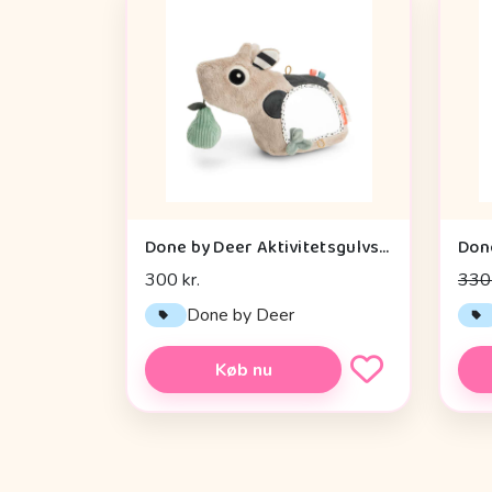
Done by Deer Aktivitetsgulvspejl - Dotti - Sand
300 kr.
330 
Done by Deer
Køb nu