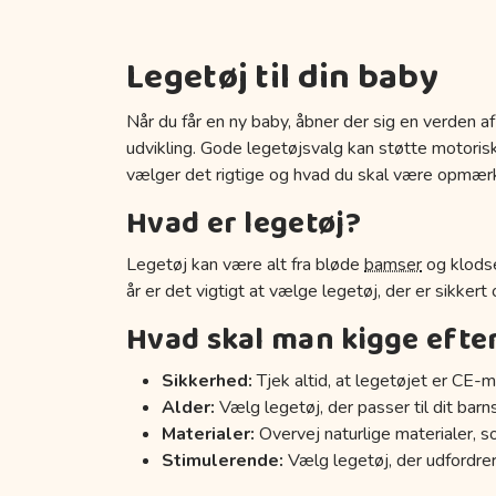
Legetøj til din baby
Når du får en ny baby, åbner der sig en verden af
udvikling. Gode legetøjsvalg kan støtte motoriske
vælger det rigtige og hvad du skal være opmær
Hvad er legetøj?
Legetøj kan være alt fra bløde
bamser
og klodse
år er det vigtigt at vælge legetøj, der er sikkert
Hvad skal man kigge efte
Sikkerhed:
Tjek altid, at legetøjet er CE-m
Alder:
Vælg legetøj, der passer til dit barn
Materialer:
Overvej naturlige materialer, s
Stimulerende:
Vælg legetøj, der udfordrer