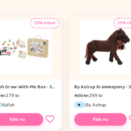
20% tilbud
25% ti
Kid'oh Grow-With-Me Box - Sensory Seekers (0-6 mdr.)
kr.
279 kr.
400 kr.
299 kr.
Kid'oh
By Astrup
Køb nu
Køb nu