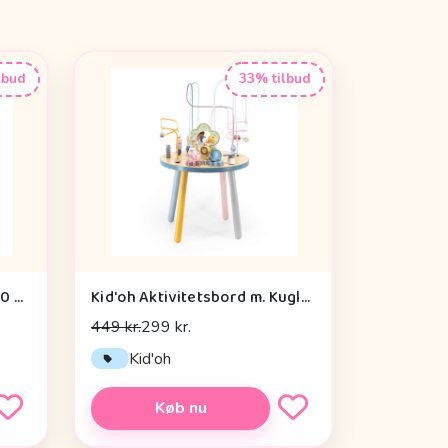
lbud
33% tilbud
By Astrup Krammepony - 30 cm. - Pixie - Brun
Kid'oh Aktivitetsbord m. Kuglespiraler
449 kr.
299 kr.
Kid'oh
Køb nu