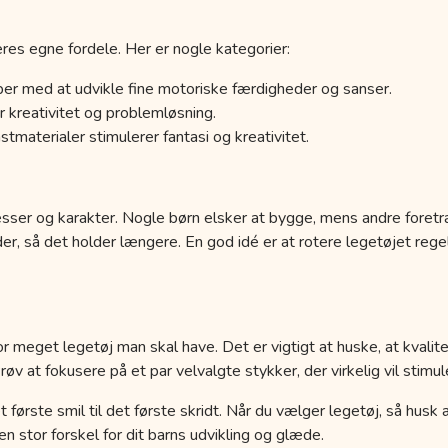
res egne fordele. Her er nogle kategorier:
er med at udvikle fine motoriske færdigheder og sanser.
 kreativitet og problemløsning.
tmaterialer stimulerer fantasi og kreativitet.
esser og karakter. Nogle børn elsker at bygge, mens andre foretr
der, så det holder længere. En god idé er at rotere legetøjet r
r meget legetøj man skal have. Det er vigtigt at huske, at kvalit
 at fokusere på et par velvalgte stykker, der virkelig vil stimule
a det første smil til det første skridt. Når du vælger legetøj, så hus
 stor forskel for dit barns udvikling og glæde.