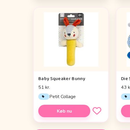
Baby Squeaker Bunny
51 kr.
43 k
Petit Collage
Køb nu