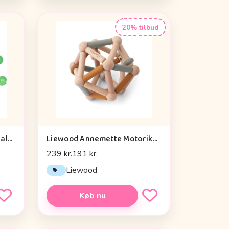
20% tilbud
Die Spiegelburg Window Walker Wild+cool - Legetøj
Liewood Annemette Motorikbold - Mustard Multi Mix
239 kr.
191 kr.
Liewood
Køb nu