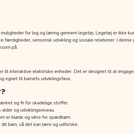
 muligheder for leg og læring gennem legetøj. Legetøj er ikke kun
 færdigheder, sensorisk udvikling og sociale relationer. I denne g
ksom på.
r til interaktive elektriske enheder. Det er designet til at engage
 og egnet til barnets udviklingsfase.
r?
ærket og fri for skadelige stoffer.
s alder og udviklingsniveau.
om er bløde og sikre for spædbørn.
 dit barn, så det kan lære og udforske.