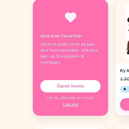
Gem dine favoritter
Opret en gratis konto og gem
dine favoritprodukter, tilføj dine
børn og få inspiration til
hverdagen.
1.30
Opret konto
Har du allerede en konto?
Log ind