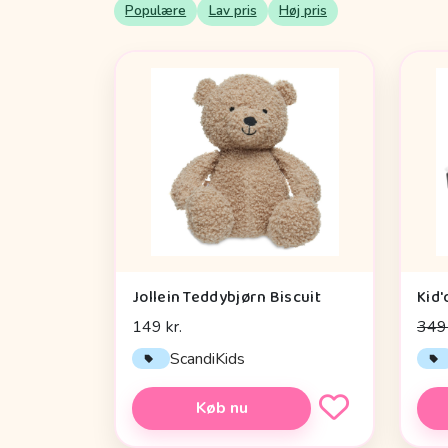
Populære
Lav pris
Høj pris
Jollein Teddybjørn Biscuit
149 kr.
349 
ScandiKids
Køb nu