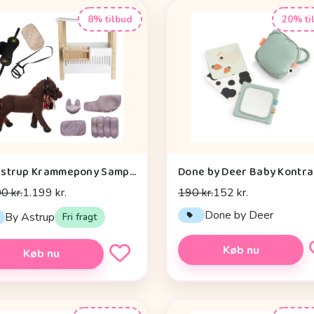
8% tilbud
20% ti
By Astrup Krammepony Sampak - Pixie - Bundle 2
0 kr.
1.199 kr.
190 kr.
152 kr.
Done by Deer
By Astrup
Fri fragt
Køb nu
Køb nu