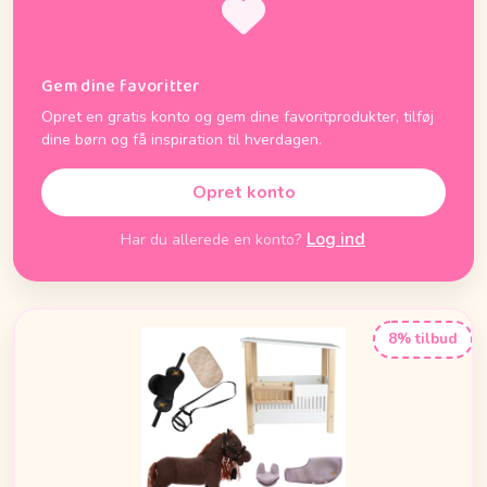
Gem dine favoritter
Opret en gratis konto og gem dine favoritprodukter, tilføj
dine børn og få inspiration til hverdagen.
Opret konto
Log ind
Har du allerede en konto?
8% tilbud