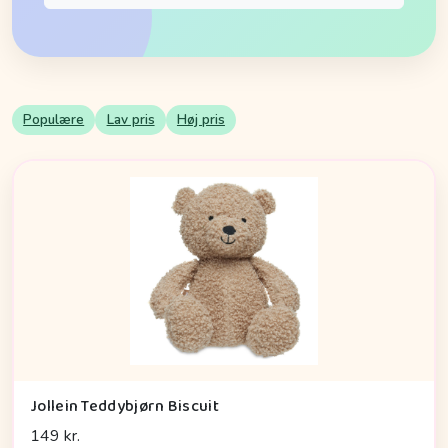
Populære
Lav pris
Høj pris
Jollein Teddybjørn Biscuit
149 kr.