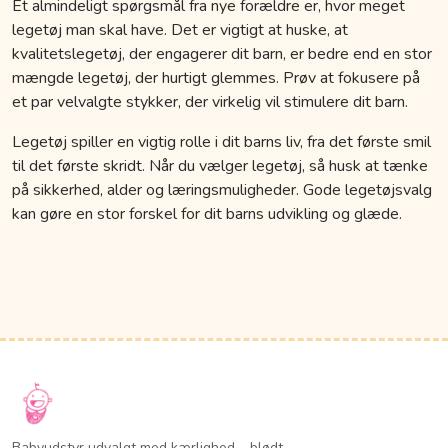
Et almindeligt spørgsmål fra nye forældre er, hvor meget
legetøj man skal have. Det er vigtigt at huske, at
kvalitetslegetøj, der engagerer dit barn, er bedre end en stor
mængde legetøj, der hurtigt glemmes. Prøv at fokusere på
et par velvalgte stykker, der virkelig vil stimulere dit barn.
Legetøj spiller en vigtig rolle i dit barns liv, fra det første smil
til det første skridt. Når du vælger legetøj, så husk at tænke
på sikkerhed, alder og læringsmuligheder. Gode legetøjsvalg
kan gøre en stor forskel for dit barns udvikling og glæde.
Babyudstyr udvalgt med kærlighed – blødt,