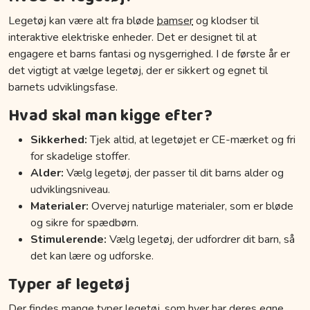
Legetøj kan være alt fra bløde
bamser
og klodser til
interaktive elektriske enheder. Det er designet til at
engagere et barns fantasi og nysgerrighed. I de første år er
det vigtigt at vælge legetøj, der er sikkert og egnet til
barnets udviklingsfase.
Hvad skal man kigge efter?
Sikkerhed:
Tjek altid, at legetøjet er CE-mærket og fri
for skadelige stoffer.
Alder:
Vælg legetøj, der passer til dit barns alder og
udviklingsniveau.
Materialer:
Overvej naturlige materialer, som er bløde
og sikre for spædbørn.
Stimulerende:
Vælg legetøj, der udfordrer dit barn, så
det kan lære og udforske.
Typer af legetøj
Der findes mange typer legetøj, som hver har deres egne