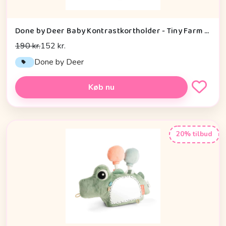
Done by Deer Baby Kontrastkortholder - Tiny Farm - Grøn
190 kr.
152 kr.
Done by Deer
Køb nu
20% tilbud