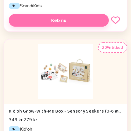
ScandiKids
Køb nu
20% tilbud
Kid'oh Grow-With-Me Box - Sensory Seekers (0-6 mdr.)
349 kr.
279 kr.
Kid'oh