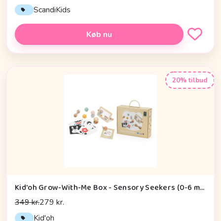
ScandiKids
Køb nu
20% tilbud
Kid'oh Grow-With-Me Box - Sensory Seekers (0-6 mdr.)
349 kr.
279 kr.
Kid'oh