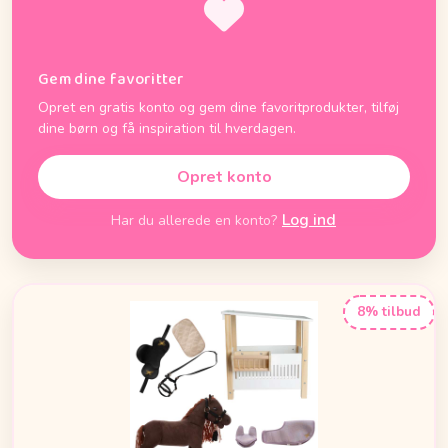
Gem dine favoritter
Opret en gratis konto og gem dine favoritprodukter, tilføj
dine børn og få inspiration til hverdagen.
Opret konto
Log ind
Har du allerede en konto?
8% tilbud