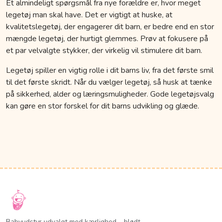
Et almindeligt spørgsmål fra nye forældre er, hvor meget
legetøj man skal have. Det er vigtigt at huske, at
kvalitetslegetøj, der engagerer dit barn, er bedre end en stor
mængde legetøj, der hurtigt glemmes. Prøv at fokusere på
et par velvalgte stykker, der virkelig vil stimulere dit barn.
Legetøj spiller en vigtig rolle i dit barns liv, fra det første smil
til det første skridt. Når du vælger legetøj, så husk at tænke
på sikkerhed, alder og læringsmuligheder. Gode legetøjsvalg
kan gøre en stor forskel for dit barns udvikling og glæde.
Babyudstyr udvalgt med kærlighed – blødt,