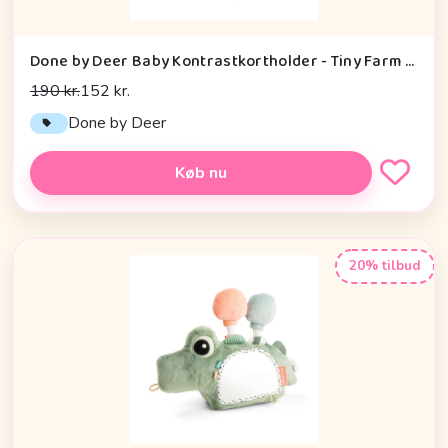
Done by Deer Baby Kontrastkortholder - Tiny Farm - Grøn
190 kr.
152 kr.
Done by Deer
Køb nu
20% tilbud