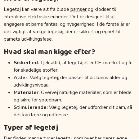
Legetøj kan være alt fra bløde
bamser
og klodser til
interaktive elektriske enheder. Det er designet til at
engagere et barns fantasi og nysgerrighed. I de første år er
det vigtigt at vælge legetøj, der er sikkert og egnet til
barnets udviklingsfase.
Hvad skal man kigge efter?
Sikkerhed:
Tjek altid, at legetøjet er CE-mærket og fri
for skadelige stoffer.
Alder:
Vælg legetøj, der passer til dit barns alder og
udviklingsniveau.
Materialer:
Overvej naturlige materialer, som er bløde
og sikre for spædbørn.
Stimulerende:
Vælg legetøj, der udfordrer dit barn, så
det kan lære og udforske.
Typer af legetøj
Der findes mange typer legetøj, som hver har deres egne