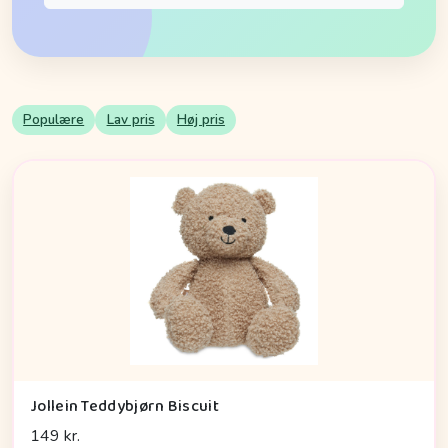
Populære
Lav pris
Høj pris
Jollein Teddybjørn Biscuit
149 kr.