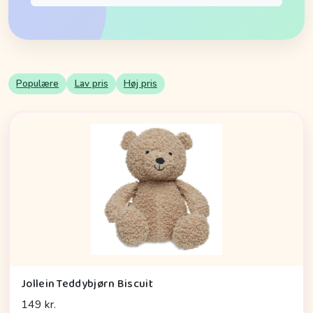
Populære
Lav pris
Høj pris
Jollein Teddybjørn Biscuit
149 kr.