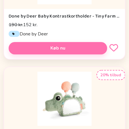
Done by Deer Baby Kontrastkortholder - Tiny Farm - Grøn
190 kr.
152 kr.
Done by Deer
Køb nu
20% tilbud