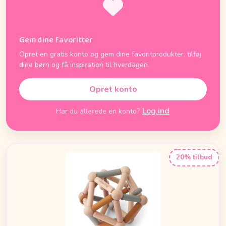
Gem dine favoritter
Opret en gratis konto og gem dine favoritprodukter, tilføj
dine børn og få inspiration til hverdagen.
Opret konto
Log ind
Har du allerede en konto?
20% tilbud