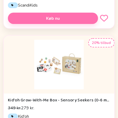
ScandiKids
Køb nu
20% tilbud
Kid'oh Grow-With-Me Box - Sensory Seekers (0-6 mdr.)
349 kr.
279 kr.
Kid'oh