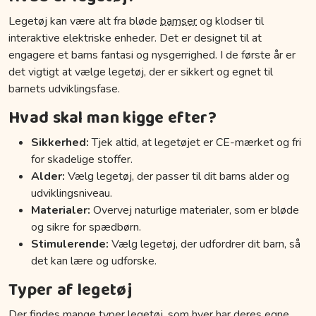
Legetøj kan være alt fra bløde
bamser
og klodser til
interaktive elektriske enheder. Det er designet til at
engagere et barns fantasi og nysgerrighed. I de første år er
det vigtigt at vælge legetøj, der er sikkert og egnet til
barnets udviklingsfase.
Hvad skal man kigge efter?
Sikkerhed:
Tjek altid, at legetøjet er CE-mærket og fri
for skadelige stoffer.
Alder:
Vælg legetøj, der passer til dit barns alder og
udviklingsniveau.
Materialer:
Overvej naturlige materialer, som er bløde
og sikre for spædbørn.
Stimulerende:
Vælg legetøj, der udfordrer dit barn, så
det kan lære og udforske.
Typer af legetøj
Der findes mange typer legetøj, som hver har deres egne