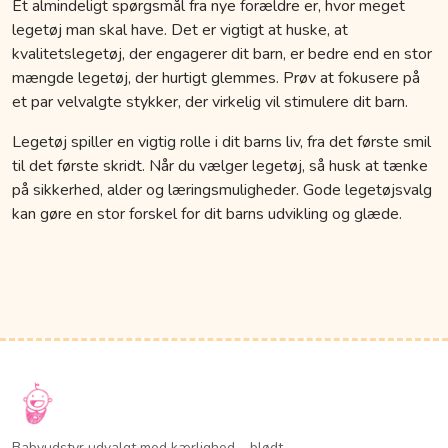
Et almindeligt spørgsmål fra nye forældre er, hvor meget
legetøj man skal have. Det er vigtigt at huske, at
kvalitetslegetøj, der engagerer dit barn, er bedre end en stor
mængde legetøj, der hurtigt glemmes. Prøv at fokusere på
et par velvalgte stykker, der virkelig vil stimulere dit barn.
Legetøj spiller en vigtig rolle i dit barns liv, fra det første smil
til det første skridt. Når du vælger legetøj, så husk at tænke
på sikkerhed, alder og læringsmuligheder. Gode legetøjsvalg
kan gøre en stor forskel for dit barns udvikling og glæde.
Babyudstyr udvalgt med kærlighed – blødt,