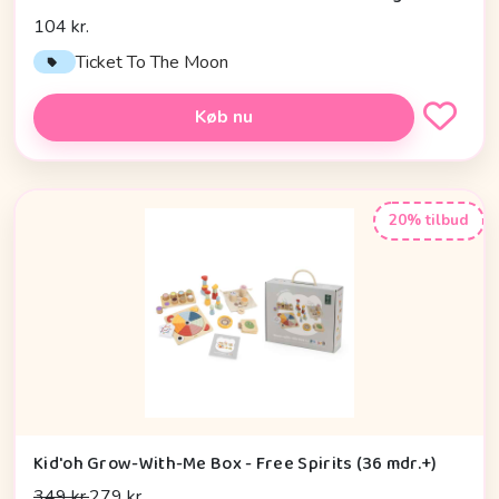
104 kr.
Ticket To The Moon
Køb nu
20% tilbud
Kid'oh Grow-With-Me Box - Free Spirits (36 mdr.+)
349 kr.
279 kr.