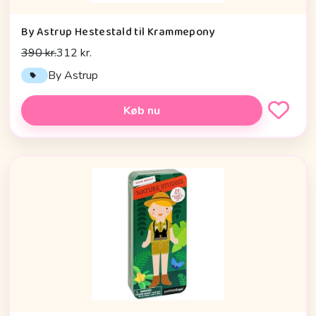
By Astrup Hestestald til Krammepony
390 kr.
312 kr.
By Astrup
Køb nu