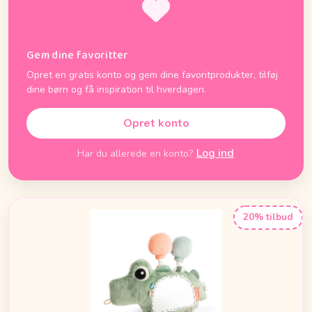
Gem dine favoritter
Opret en gratis konto og gem dine favoritprodukter, tilføj
dine børn og få inspiration til hverdagen.
Opret konto
Log ind
Har du allerede en konto?
20% tilbud