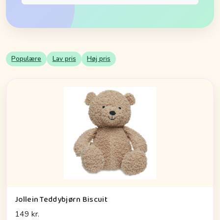
Populære
Lav pris
Høj pris
Jollein Teddybjørn Biscuit
149 kr.