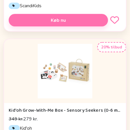
ScandiKids
Køb nu
20% tilbud
Kid'oh Grow-With-Me Box - Sensory Seekers (0-6 mdr.)
349 kr.
279 kr.
Kid'oh