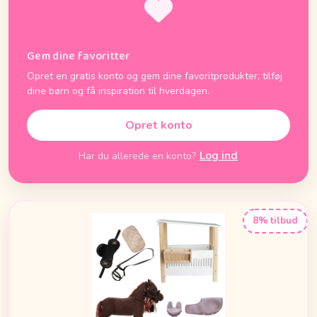
Gem dine favoritter
Opret en gratis konto og gem dine favoritprodukter, tilføj
dine børn og få inspiration til hverdagen.
Opret konto
Log ind
Har du allerede en konto?
8% tilbud