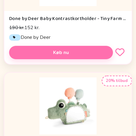
Done by Deer Baby Kontrastkortholder - Tiny Farm - Grøn
190 kr.
152 kr.
Done by Deer
Køb nu
20% tilbud