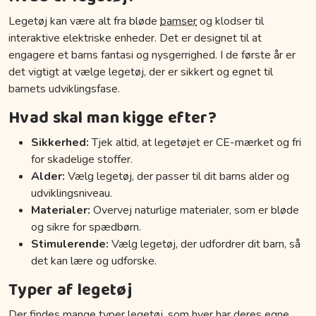
Legetøj kan være alt fra bløde
bamser
og klodser til
interaktive elektriske enheder. Det er designet til at
engagere et barns fantasi og nysgerrighed. I de første år er
det vigtigt at vælge legetøj, der er sikkert og egnet til
barnets udviklingsfase.
Hvad skal man kigge efter?
Sikkerhed:
Tjek altid, at legetøjet er CE-mærket og fri
for skadelige stoffer.
Alder:
Vælg legetøj, der passer til dit barns alder og
udviklingsniveau.
Materialer:
Overvej naturlige materialer, som er bløde
og sikre for spædbørn.
Stimulerende:
Vælg legetøj, der udfordrer dit barn, så
det kan lære og udforske.
Typer af legetøj
Der findes mange typer legetøj, som hver har deres egne