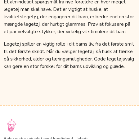
Et almindeligt spørgsmål fra nye forældre er, hvor meget
legetøj man skal have. Det er vigtigt at huske, at
kvalitetslegetøj, der engagerer dit barn, er bedre end en stor
mængde legetøj, der hurtigt glemmes. Prøv at fokusere på
et par velvalgte stykker, der virkelig vil stimulere dit barn.
Legetøj spiller en vigtig rolle i dit barns liv, fra det første smil
til det første skridt. Når du vælger legetøj, så husk at tænke
på sikkerhed, alder og læringsmuligheder. Gode legetøjsvalg
kan gøre en stor forskel for dit barns udvikling og glæde.
Babyudstyr udvalgt med kærlighed – blødt,