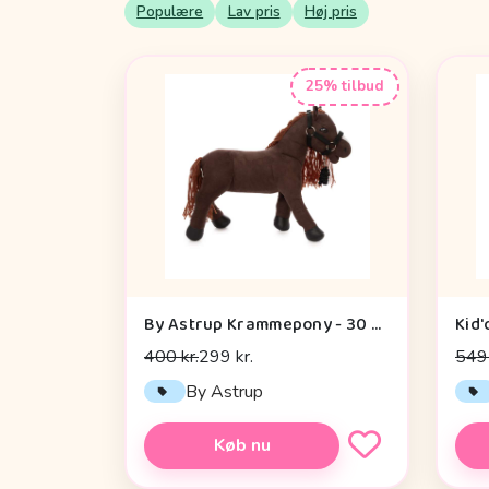
Populære
Lav pris
Høj pris
25% tilbud
By Astrup Krammepony - 30 cm. - Pixie - Brun
Kid'
400 kr.
299 kr.
549 
By Astrup
Køb nu