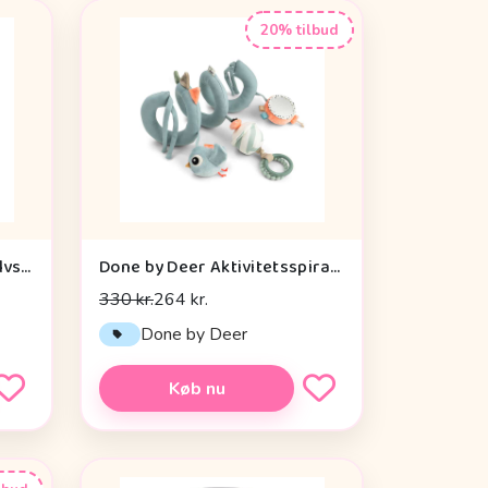
20% tilbud
Done by Deer Aktivitetsgulvspejl - Dotti - Sand
Done by Deer Aktivitetsspiral - Celebration - Blå
330 kr.
264 kr.
Done by Deer
Køb nu