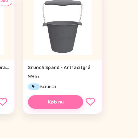
lbud
Done By Deer Aktivitetsspiral - Lalee Sand
Srunch Spand - Antracitgrå
99 kr.
Scrunch
Køb nu