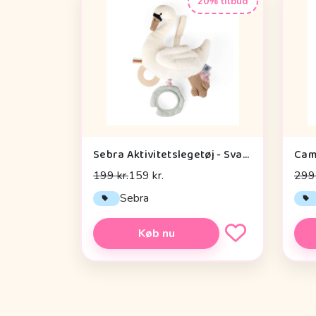
20% tilbud
Sebra Aktivitetslegetøj - Svane
199 kr.
159 kr.
299 
Sebra
Køb nu