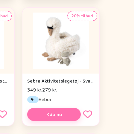
lbud
20% tilbud
Done by Deer Baby Kontrastkortholder - Tiny Farm - Grøn
Sebra Aktivitetslegetøj - Svane
349 kr.
279 kr.
Sebra
Køb nu