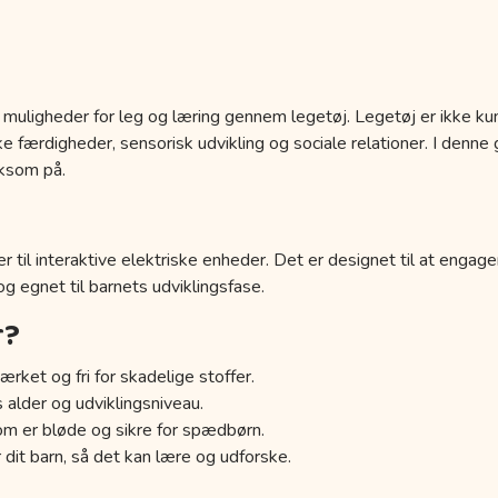
 muligheder for leg og læring gennem legetøj. Legetøj er ikke kun
 færdigheder, sensorisk udvikling og sociale relationer. I denne g
ksom på.
r til interaktive elektriske enheder. Det er designet til at engage
 og egnet til barnets udviklingsfase.
r?
ærket og fri for skadelige stoffer.
s alder og udviklingsniveau.
om er bløde og sikre for spædbørn.
 dit barn, så det kan lære og udforske.