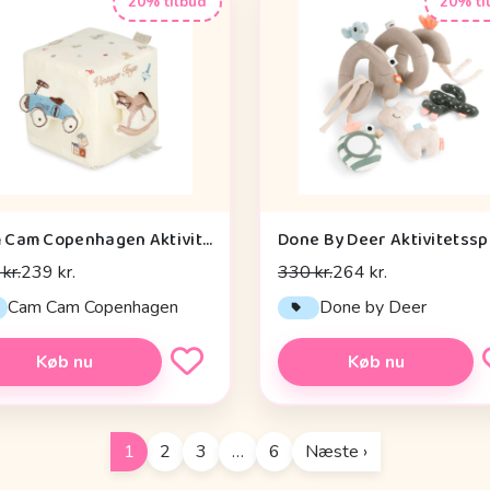
20% tilbud
20% ti
Cam Cam Copenhagen Aktivitetsterning - OCS - Vintage Toys
kr.
239 kr.
330 kr.
264 kr.
Cam Cam Copenhagen
Done by Deer
Køb nu
Køb nu
1
2
3
…
6
Næste ›