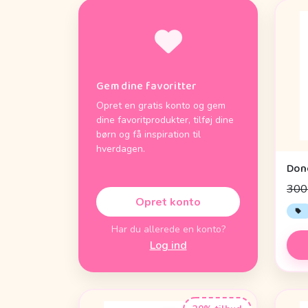
Gem dine favoritter
Opret en gratis konto og gem
dine favoritprodukter, tilføj dine
børn og få inspiration til
hverdagen.
300 
Opret konto
Har du allerede en konto?
Log ind