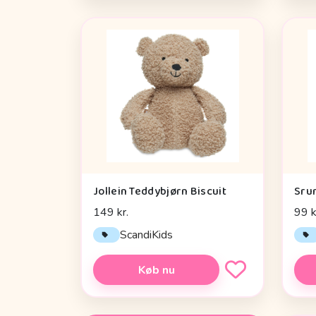
Jollein Teddybjørn Biscuit
Sru
149 kr.
99 k
ScandiKids
Køb nu