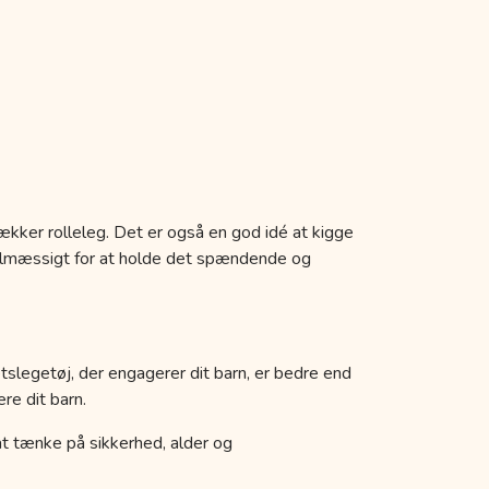
ækker rolleleg. Det er også en god idé at kigge
egelmæssigt for at holde det spændende og
etslegetøj, der engagerer dit barn, er bedre end
re dit barn.
k at tænke på sikkerhed, alder og