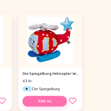
Die Spiegelburg Helicopter With Vibration Module Baby Charms - Legetøj
43 kr.
Die Spiegelburg
Køb nu