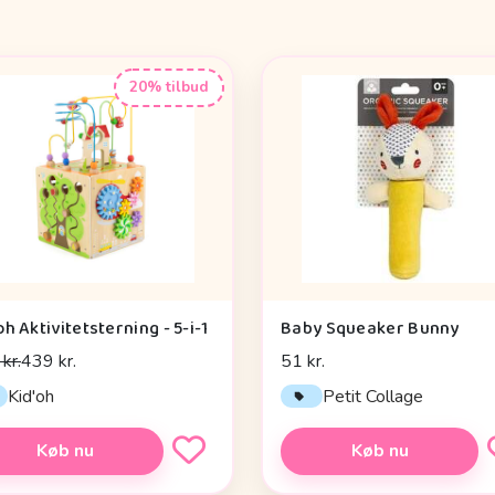
20% tilbud
oh Aktivitetsterning - 5-i-1
Baby Squeaker Bunny
kr.
439 kr.
51 kr.
Kid'oh
Petit Collage
Køb nu
Køb nu