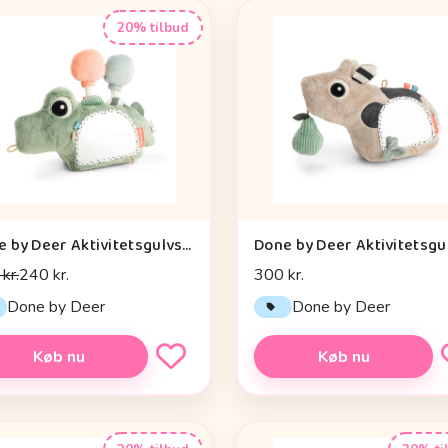
20% tilbud
Done by Deer Aktivitetsgulvspejl - Croco - Grøn
kr.
240 kr.
300 kr.
Done by Deer
Done by Deer
Køb nu
Køb nu