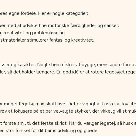
res egne fordele. Her er nogle kategorier:
er med at udvikle fine motoriske færdigheder og sanser.
 kreativitet og problemløsning.
tmaterialer stimulerer fantasi og kreativitet.
esser og karakter. Nogle børn elsker at bygge, mens andre foretr
der, så det holder længere. En god idé er at rotere legetøjet r
r meget legetøj man skal have. Det er vigtigt at huske, at kvalit
 at fokusere på et par velvalgte stykker, der virkelig vil stimule
a det første smil til det første skridt. Når du vælger legetøj, så hus
 stor forskel for dit barns udvikling og glæde.