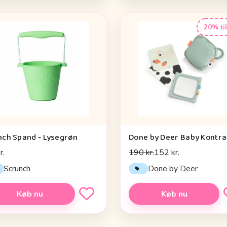
20% ti
nch Spand - Lysegrøn
r.
190 kr.
152 kr.
Scrunch
Done by Deer
Køb nu
Køb nu