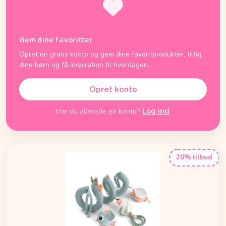
Gem dine favoritter
Opret en gratis konto og gem dine favoritprodukter, tilføj
dine børn og få inspiration til hverdagen.
Opret konto
Log ind
Har du allerede en konto?
20% tilbud