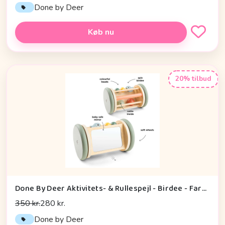
Done by Deer
Køb nu
20% tilbud
Done By Deer Aktivitets- & Rullespejl - Birdee - Farvemix
350 kr.
280 kr.
Done by Deer