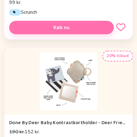
99 kr.
Scrunch
Køb nu
20% tilbud
Done By Deer Baby Kontrastkortholder - Deer Friends - Sand
190 kr.
152 kr.