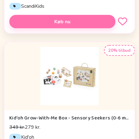
ScandiKids
Køb nu
20% tilbud
Kid'oh Grow-With-Me Box - Sensory Seekers (0-6 mdr.)
349 kr.
279 kr.
Kid'oh