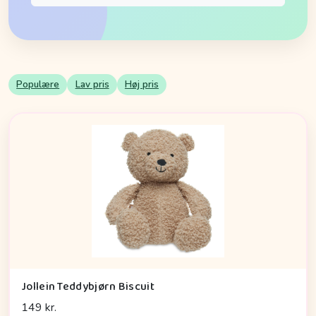
Populære
Lav pris
Høj pris
Jollein Teddybjørn Biscuit
149 kr.