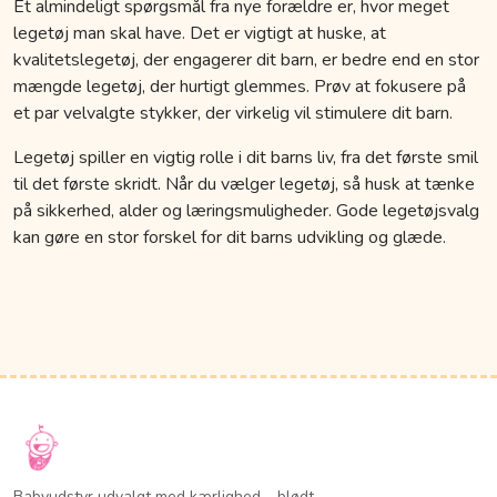
Et almindeligt spørgsmål fra nye forældre er, hvor meget
legetøj man skal have. Det er vigtigt at huske, at
kvalitetslegetøj, der engagerer dit barn, er bedre end en stor
mængde legetøj, der hurtigt glemmes. Prøv at fokusere på
et par velvalgte stykker, der virkelig vil stimulere dit barn.
Legetøj spiller en vigtig rolle i dit barns liv, fra det første smil
til det første skridt. Når du vælger legetøj, så husk at tænke
på sikkerhed, alder og læringsmuligheder. Gode legetøjsvalg
kan gøre en stor forskel for dit barns udvikling og glæde.
Babyudstyr udvalgt med kærlighed – blødt,