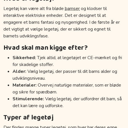
Legetøj kan være alt fra bløde
bamser
og klodser til
interaktive elektriske enheder. Det er designet til at
engagere et barns fantasi og nysgerrighed. I de første år er
det vigtigt at vælge legetøj, der er sikkert og egnet til
barnets udviklingsfase.
Hvad skal man kigge efter?
Sikkerhed:
Tjek altid, at legetøjet er CE-mærket og fri
for skadelige stoffer.
Alder:
Vælg legetøj, der passer til dit barns alder og
udviklingsniveau.
Materialer:
Overvej naturlige materialer, som er bløde
og sikre for spædbørn.
Stimulerende:
Vælg legetøj, der udfordrer dit barn, så
det kan lære og udforske.
Typer af legetøj
Der findes mange typer legetøj, som hver har deres egne