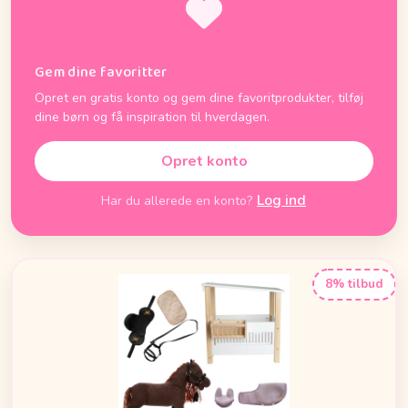
Gem dine favoritter
Opret en gratis konto og gem dine favoritprodukter, tilføj
dine børn og få inspiration til hverdagen.
Opret konto
Log ind
Har du allerede en konto?
8% tilbud