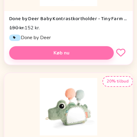
Done by Deer Baby Kontrastkortholder - Tiny Farm - Grøn
190 kr.
152 kr.
Done by Deer
Køb nu
20% tilbud