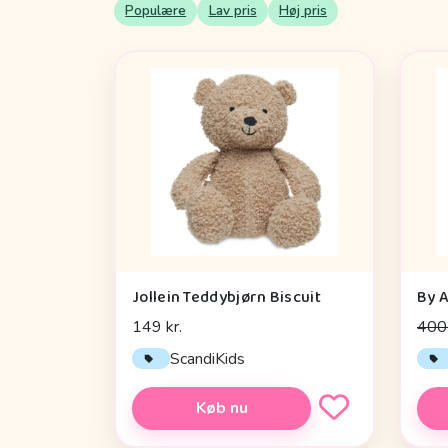
Populære
Lav pris
Høj pris
Jollein Teddybjørn Biscuit
149 kr.
400 
ScandiKids
Køb nu