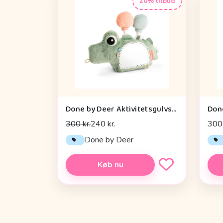
20% tilbud
Done by Deer Aktivitetsgulvspejl - Croco - Grøn
300 kr.
240 kr.
300 
Done by Deer
Køb nu