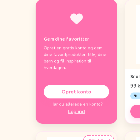
Gem dine favoritter
Opret en gratis konto og gem
dine favoritprodukter, tilføj dine
børn og få inspiration til
hverdagen.
Sru
99 k
Opret konto
Har du allerede en konto?
Log ind