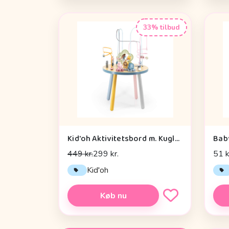
33% tilbud
Kid'oh Aktivitetsbord m. Kuglespiraler
Bab
449 kr.
299 kr.
51 k
Kid'oh
Køb nu