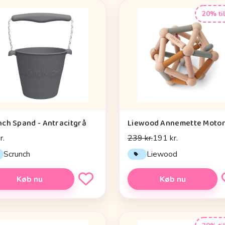
20% ti
nch Spand - Antracitgrå
r.
239 kr.
191 kr.
Scrunch
Liewood
Køb nu
Køb nu