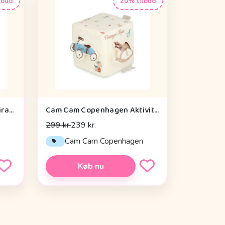
lbud
20% tilbud
Done by Deer Aktivitetsspiral - Celebration - Blå
Cam Cam Copenhagen Aktivitetsterning - OCS - Vintage Toys
299 kr.
239 kr.
Cam Cam Copenhagen
Køb nu