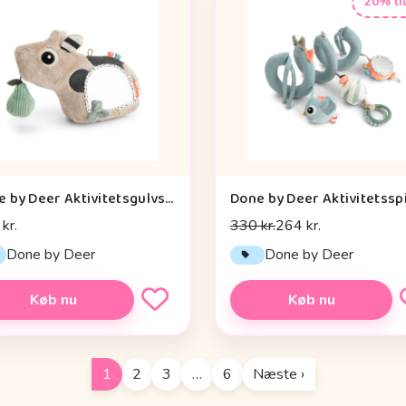
20% ti
Done by Deer Aktivitetsgulvspejl - Dotti - Sand
kr.
330 kr.
264 kr.
Done by Deer
Done by Deer
Køb nu
Køb nu
1
2
3
…
6
Næste ›