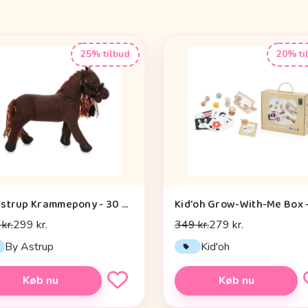
25% tilbud
20% ti
By Astrup Krammepony - 30 cm. - Pixie - Brun
kr.
299 kr.
349 kr.
279 kr.
By Astrup
Kid'oh
Køb nu
Køb nu