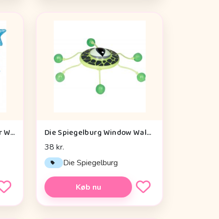
Die Spiegelburg Helicopter With Vibration Module Baby Charms - Legetøj
Die Spiegelburg Window Walker Wild+cool - Legetøj
38 kr.
Die Spiegelburg
Køb nu