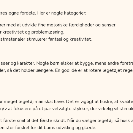
res egne fordele. Her er nogle kategorier:
er med at udvikle fine motoriske færdigheder og sanser.
 kreativitet og problemløsning.
tmaterialer stimulerer fantasi og kreativitet.
esser og karakter. Nogle børn elsker at bygge, mens andre foretr
der, så det holder længere. En god idé er at rotere legetøjet r
r meget legetøj man skal have. Det er vigtigt at huske, at kvalit
 at fokusere på et par velvalgte stykker, der virkelig vil stimule
a det første smil til det første skridt. Når du vælger legetøj, så hus
 stor forskel for dit barns udvikling og glæde.