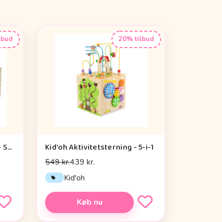
lbud
20% tilbud
Kid'oh Grow-With-Me Box - Sensory Seekers (0-6 mdr.)
Kid'oh Aktivitetsterning - 5-i-1
549 kr.
439 kr.
Kid'oh
Køb nu