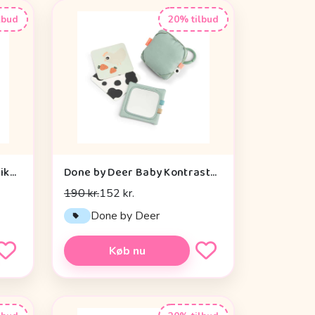
lbud
20% tilbud
Liewood Annemette Motorikbold - Mustard Multi Mix
Done by Deer Baby Kontrastkortholder - Tiny Farm - Grøn
190 kr.
152 kr.
Done by Deer
Køb nu