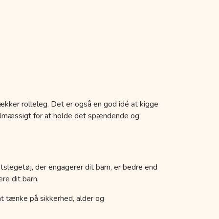
ækker rolleleg. Det er også en god idé at kigge
egelmæssigt for at holde det spændende og
etslegetøj, der engagerer dit barn, er bedre end
re dit barn.
k at tænke på sikkerhed, alder og