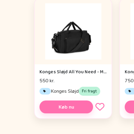
Konges Sløjd All You Need - Mini Pusletaske - Black
550 kr.
750 
Konges Sløjd
Fri fragt
Køb nu