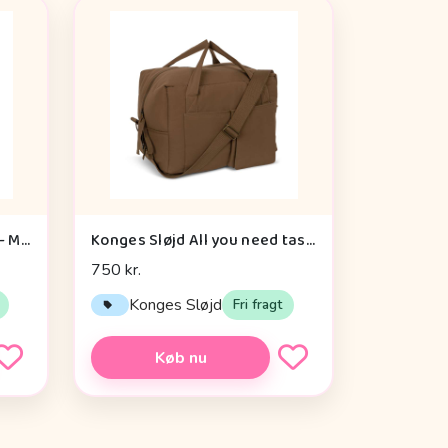
Konges Sløjd All You Need - Mini Pusletaske - Walnut
Konges Sløjd All you need taske - WALNUT
750 kr.
Konges Sløjd
Fri fragt
Køb nu