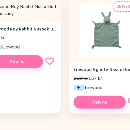
25% ti
Liewood Roy Rabbit Nusseklud - Pale Tuscany
kr.
Liewood
Køb nu
209 kr.
157 kr.
Liewood
Køb nu