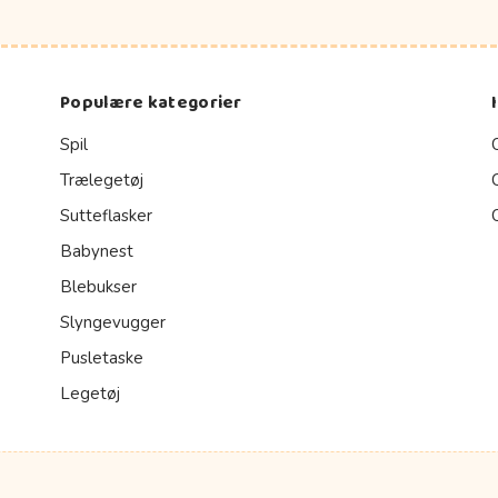
Populære kategorier
Spil
Trælegetøj
Sutteflasker
Babynest
Blebukser
Slyngevugger
Pusletaske
Legetøj