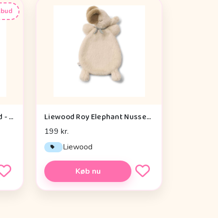
lbud
Liewood Agnete Nusseklud - Rabbit/Peppermint
Liewood Roy Elephant Nusseklud - Mist
199 kr.
Liewood
Køb nu