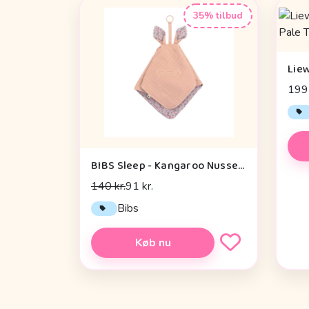
35% tilbud
199 
BIBS Sleep - Kangaroo Nusseklud - Eloise/Blush
140 kr.
91 kr.
Bibs
Køb nu