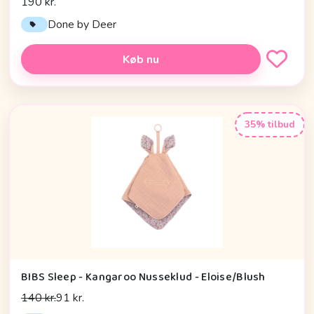
190 kr.
Done by Deer
Køb nu
35% tilbud
BIBS Sleep - Kangaroo Nusseklud - Eloise/Blush
140 kr.
91 kr.