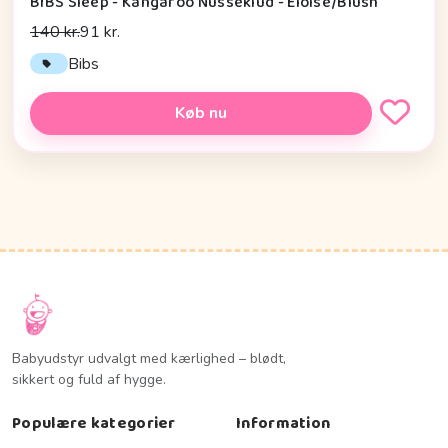
BIBS Sleep - Kangaroo Nusseklud - Eloise/Blush
140 kr.
91 kr.
Bibs
Køb nu
Babyudstyr udvalgt med kærlighed – blødt,
sikkert og fuld af hygge.
Populære kategorier
Information