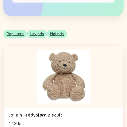
Populære
Lav pris
Høj pris
Jollein Teddybjørn Biscuit
149 kr.