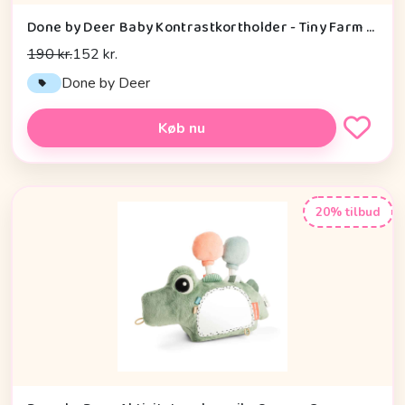
Done by Deer Baby Kontrastkortholder - Tiny Farm - Grøn
190 kr.
152 kr.
Done by Deer
Køb nu
20% tilbud