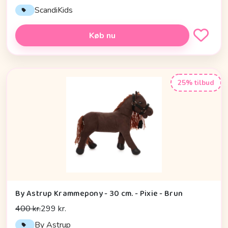
ScandiKids
Køb nu
25% tilbud
By Astrup Krammepony - 30 cm. - Pixie - Brun
400 kr.
299 kr.
By Astrup