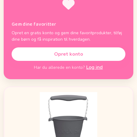
Gem dine favoritter
Opret en gratis konto og gem dine favoritprodukter, tilføj
dine børn og få inspiration til hverdagen.
Opret konto
Log ind
Har du allerede en konto?