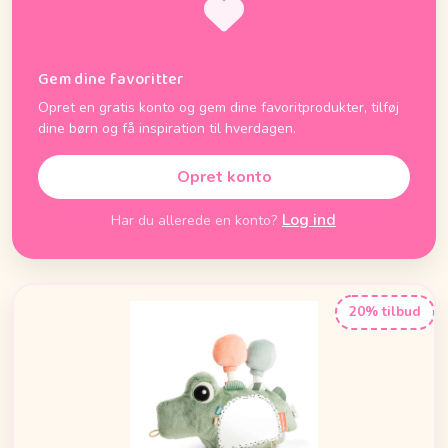
Gem dine favoritter
Opret en gratis konto og gem dine favoritprodukter, tilføj
dine børn og få inspiration til hverdagen.
Opret konto
Log ind
Har du allerede en konto?
20% tilbud