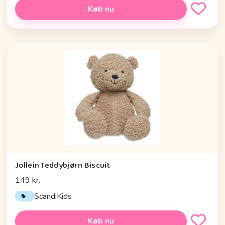
Køb nu
Jollein Teddybjørn Biscuit
149 kr.
ScandiKids
Køb nu