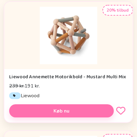
20% tilbud
Liewood Annemette Motorikbold - Mustard Multi Mix
239 kr.
191 kr.
Liewood
Køb nu