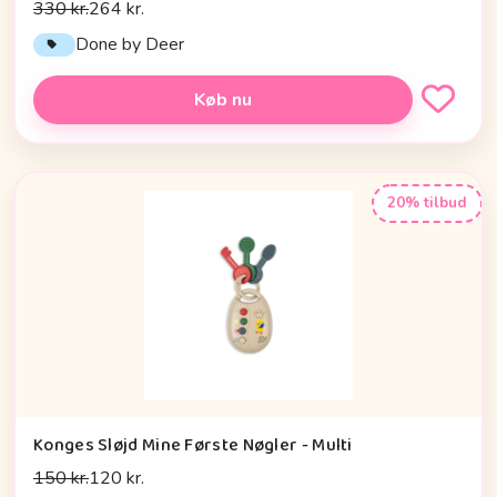
330 kr.
264 kr.
Done by Deer
Køb nu
20% tilbud
Konges Sløjd Mine Første Nøgler - Multi
150 kr.
120 kr.