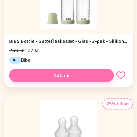
BIBS Bottle - Sutteflaskesæt - Glas - 2-pak - Silikone/Slow Flow/Rund - 240ml - Sage
250 kr.
187 kr.
Bibs
Køb nu
25% tilbud