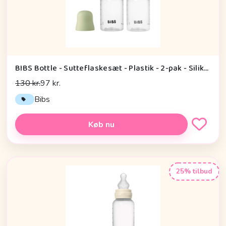
BIBS Bottle - Sutteflaskesæt - Plastik - 2-pak - Silikone/Slow Flow/Rund - 150ml - Sage
130 kr.
97 kr.
Bibs
Køb nu
25% tilbud