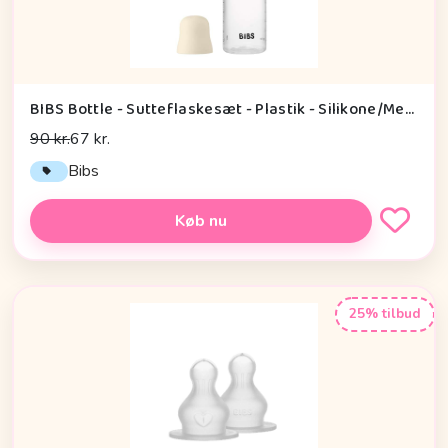
BIBS Bottle - Sutteflaskesæt - Plastik - Silikone/Medium Flow/Rund - 270ml - Ivory
90 kr.
67 kr.
Bibs
Køb nu
25% tilbud