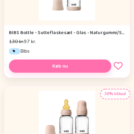
BIBS Bottle - Sutteflaskesæt - Glas - Naturgummi/Slow Flow/Rund - 120ml - Blush
130 kr.
97 kr.
Bibs
Køb nu
30% tilbud