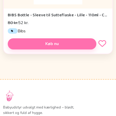
BIBS Bottle - Sleeve til Sutteflaske - Lille - 110ml - Capel/Sage
80 kr.
52 kr.
Bibs
Køb nu
Babyudstyr udvalgt med kærlighed – blødt,
sikkert og fuld af hygge.