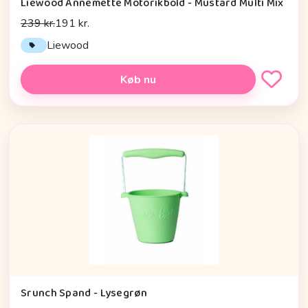
Liewood Annemette Motorikbold - Mustard Multi Mix
239 kr.
191 kr.
Liewood
Køb nu
Srunch Spand - Lysegrøn