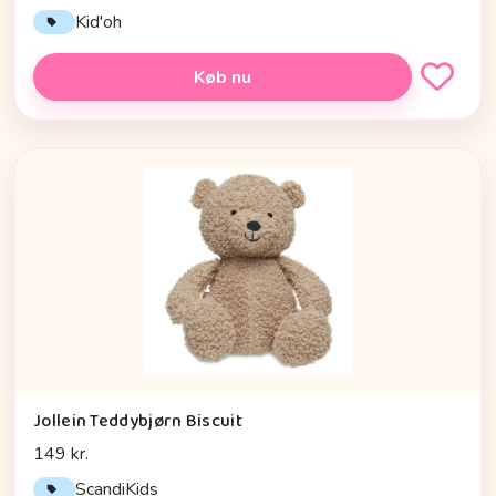
Kid'oh
Køb nu
Jollein Teddybjørn Biscuit
149 kr.
ScandiKids