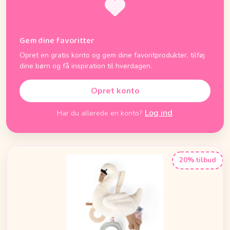
Gem dine favoritter
Opret en gratis konto og gem dine favoritprodukter, tilføj
dine børn og få inspiration til hverdagen.
Opret konto
Log ind
Har du allerede en konto?
20% tilbud