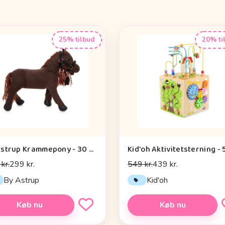
25% tilbud
20% ti
By Astrup Krammepony - 30 cm. - Pixie - Brun
Kid'oh Aktivitetsterning - 5
kr.
299 kr.
549 kr.
439 kr.
By Astrup
Kid'oh
Køb nu
Køb nu