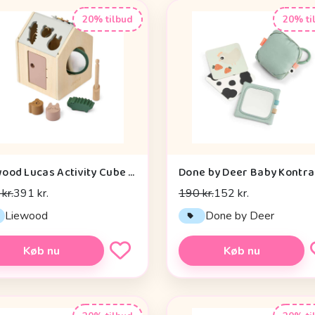
20% tilbud
20% ti
Liewood Lucas Activity Cube - Tuscany Rose Multi Mix
kr.
391 kr.
190 kr.
152 kr.
Liewood
Done by Deer
Køb nu
Køb nu