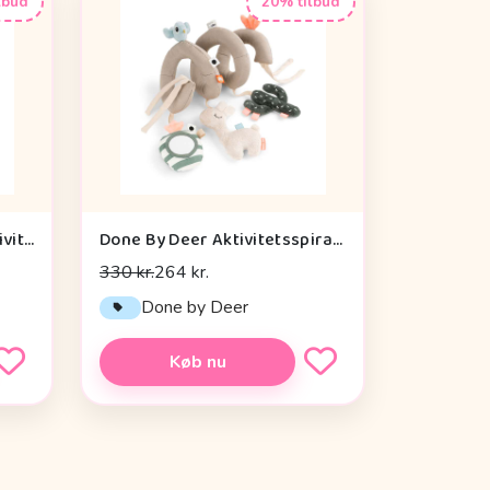
lbud
20% tilbud
Cam Cam Copenhagen Aktivitetsterning - OCS - Vintage Toys
Done By Deer Aktivitetsspiral - Lalee Sand
330 kr.
264 kr.
n
Done by Deer
Køb nu