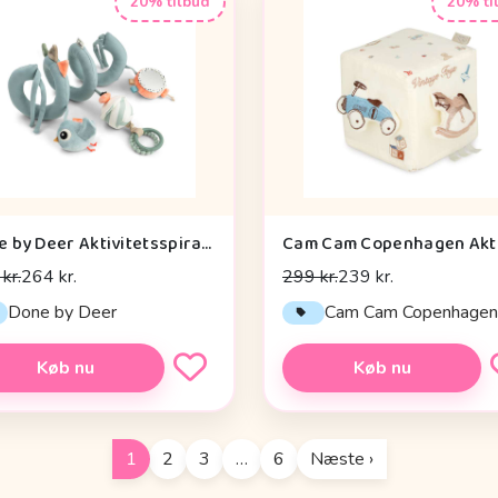
20% tilbud
20% ti
Done by Deer Aktivitetsspiral - Celebration - Blå
kr.
264 kr.
299 kr.
239 kr.
Done by Deer
Cam Cam Copenhage
Køb nu
Køb nu
1
2
3
…
6
Næste ›