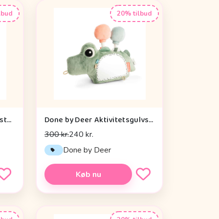
lbud
20% tilbud
Done by Deer Baby Kontrastkortholder - Tiny Farm - Grøn
Done by Deer Aktivitetsgulvspejl - Croco - Grøn
300 kr.
240 kr.
Done by Deer
Køb nu