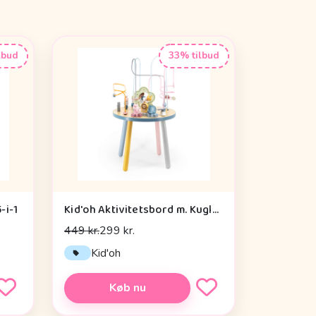
lbud
33% tilbud
-i-1
Kid'oh Aktivitetsbord m. Kuglespiraler
449 kr.
299 kr.
Kid'oh
Køb nu