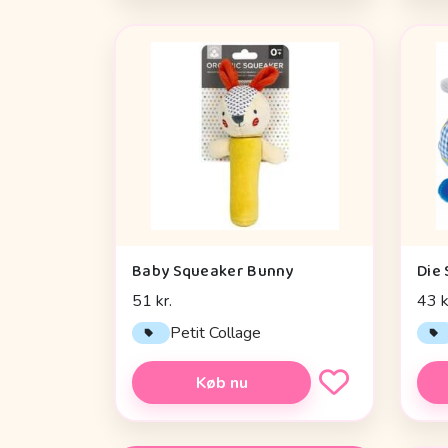
Baby Squeaker Bunny
51 kr.
43 k
Petit Collage
Køb nu