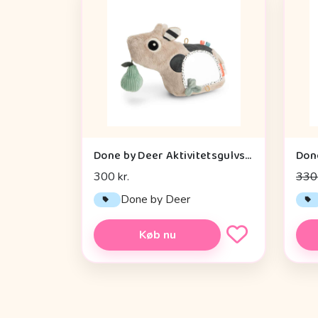
Done by Deer Aktivitetsgulvspejl - Dotti - Sand
300 kr.
330 
Done by Deer
Køb nu