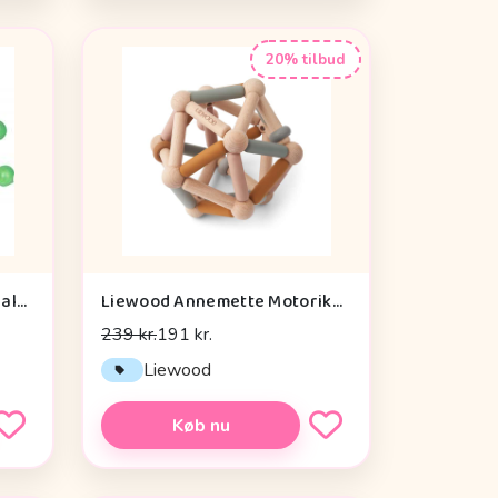
20% tilbud
Die Spiegelburg Window Walker Wild+cool - Legetøj
Liewood Annemette Motorikbold - Mustard Multi Mix
239 kr.
191 kr.
Liewood
Køb nu