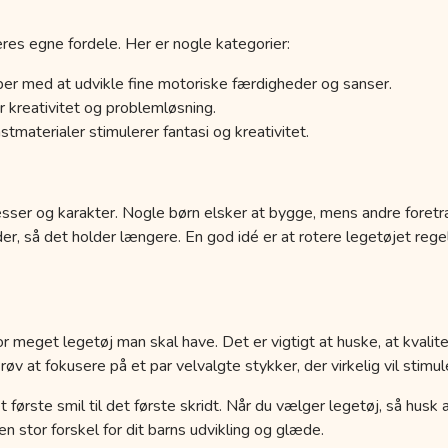
res egne fordele. Her er nogle kategorier:
er med at udvikle fine motoriske færdigheder og sanser.
 kreativitet og problemløsning.
tmaterialer stimulerer fantasi og kreativitet.
esser og karakter. Nogle børn elsker at bygge, mens andre foretr
der, så det holder længere. En god idé er at rotere legetøjet r
r meget legetøj man skal have. Det er vigtigt at huske, at kvalit
 at fokusere på et par velvalgte stykker, der virkelig vil stimule
a det første smil til det første skridt. Når du vælger legetøj, så hus
 stor forskel for dit barns udvikling og glæde.