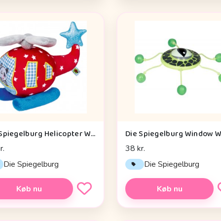
Die Spiegelburg Helicopter With Vibration Module Baby Charms - Legetøj
r.
38 kr.
Die Spiegelburg
Die Spiegelburg
Køb nu
Køb nu