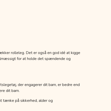
ækker rolleleg. Det er også en god idé at kigge
egelmæssigt for at holde det spændende og
etslegetøj, der engagerer dit barn, er bedre end
re dit barn.
k at tænke på sikkerhed, alder og