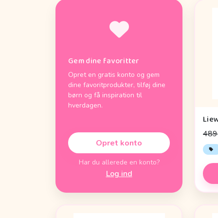
Gem dine favoritter
Opret en gratis konto og gem
dine favoritprodukter, tilføj dine
børn og få inspiration til
hverdagen.
489 
Opret konto
Har du allerede en konto?
Log ind