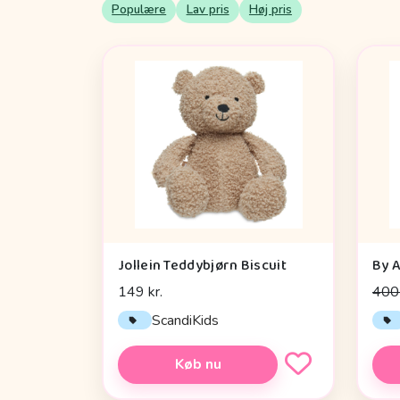
Populære
Lav pris
Høj pris
Jollein Teddybjørn Biscuit
149 kr.
400 
ScandiKids
Køb nu