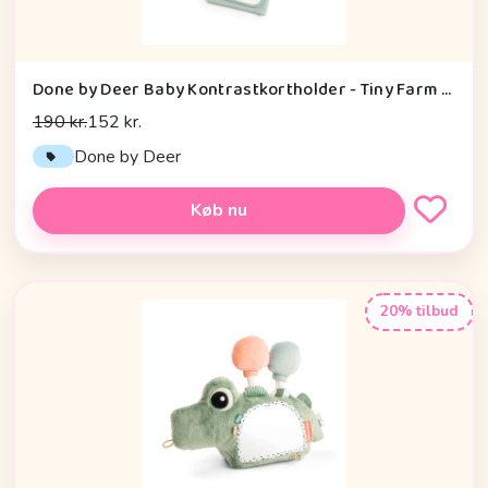
Done by Deer Baby Kontrastkortholder - Tiny Farm - Grøn
190 kr.
152 kr.
Done by Deer
Køb nu
20% tilbud