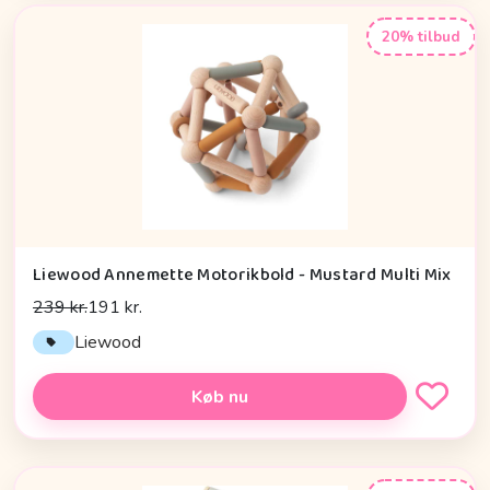
20% tilbud
Liewood Annemette Motorikbold - Mustard Multi Mix
239 kr.
191 kr.
Liewood
Køb nu