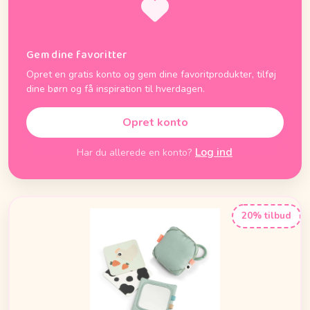
Gem dine favoritter
Opret en gratis konto og gem dine favoritprodukter, tilføj
dine børn og få inspiration til hverdagen.
Opret konto
Log ind
Har du allerede en konto?
20% tilbud