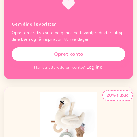
Gem dine favoritter
Opret en gratis konto og gem dine favoritprodukter, tilføj
dine børn og få inspiration til hverdagen.
Opret konto
Log ind
Har du allerede en konto?
20% tilbud