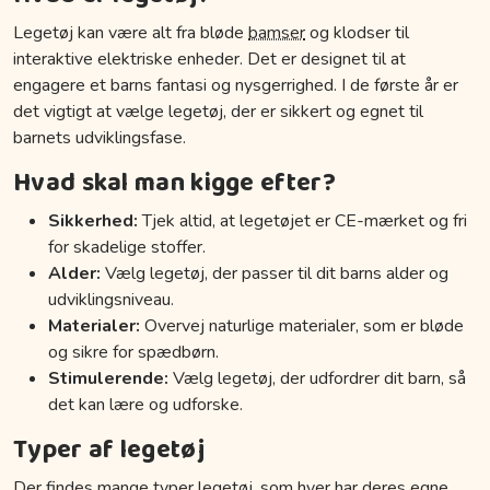
Legetøj kan være alt fra bløde
bamser
og klodser til
interaktive elektriske enheder. Det er designet til at
engagere et barns fantasi og nysgerrighed. I de første år er
det vigtigt at vælge legetøj, der er sikkert og egnet til
barnets udviklingsfase.
Hvad skal man kigge efter?
Sikkerhed:
Tjek altid, at legetøjet er CE-mærket og fri
for skadelige stoffer.
Alder:
Vælg legetøj, der passer til dit barns alder og
udviklingsniveau.
Materialer:
Overvej naturlige materialer, som er bløde
og sikre for spædbørn.
Stimulerende:
Vælg legetøj, der udfordrer dit barn, så
det kan lære og udforske.
Typer af legetøj
Der findes mange typer legetøj, som hver har deres egne