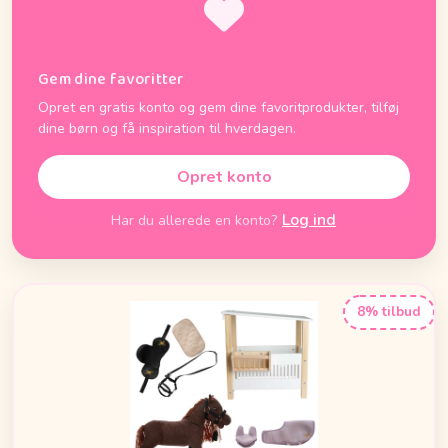
Gem dine favoritter
Opret en gratis konto og gem dine favoritprodukter, tilføj
dine børn og få inspiration til hverdagen.
Opret konto
Log ind
Har du allerede en konto?
8% tilbud