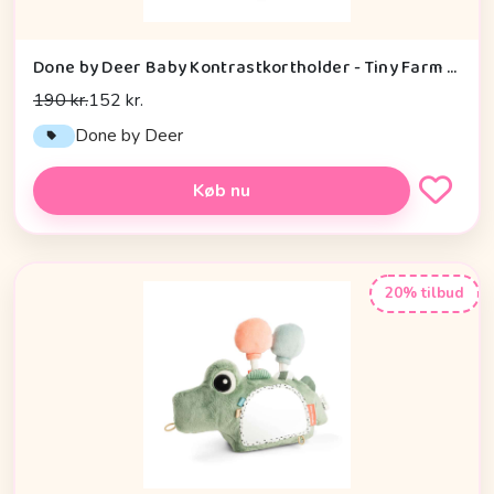
Done by Deer Baby Kontrastkortholder - Tiny Farm - Grøn
190 kr.
152 kr.
Done by Deer
Køb nu
20% tilbud