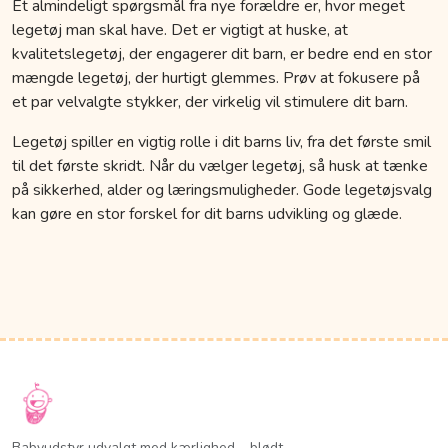
Et almindeligt spørgsmål fra nye forældre er, hvor meget
legetøj man skal have. Det er vigtigt at huske, at
kvalitetslegetøj, der engagerer dit barn, er bedre end en stor
mængde legetøj, der hurtigt glemmes. Prøv at fokusere på
et par velvalgte stykker, der virkelig vil stimulere dit barn.
Legetøj spiller en vigtig rolle i dit barns liv, fra det første smil
til det første skridt. Når du vælger legetøj, så husk at tænke
på sikkerhed, alder og læringsmuligheder. Gode legetøjsvalg
kan gøre en stor forskel for dit barns udvikling og glæde.
Babyudstyr udvalgt med kærlighed – blødt,