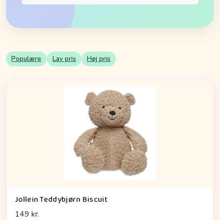
Populære
Lav pris
Høj pris
Jollein Teddybjørn Biscuit
149 kr.