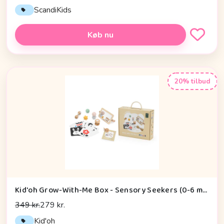
ScandiKids
Køb nu
20% tilbud
Kid'oh Grow-With-Me Box - Sensory Seekers (0-6 mdr.)
349 kr.
279 kr.
Kid'oh