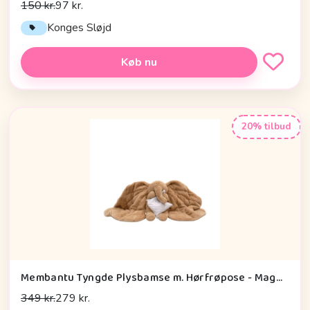
150 kr.
97 kr.
Konges Sløjd
Køb nu
20% tilbud
Membantu Tyngde Plysbamse m. Hørfrøpose - Magma01 - Brun
349 kr.
279 kr.