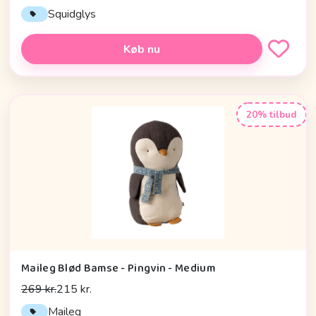
Squidglys
Køb nu
20% tilbud
Maileg Blød Bamse - Pingvin - Medium
269 kr.
215 kr.
Maileg