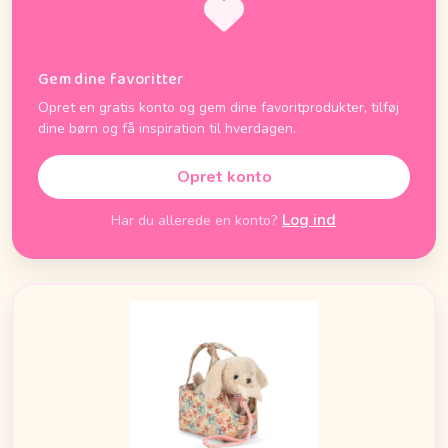
Gem dine favoritter
Opret en gratis konto og gem dine favoritprodukter, tilføj
dine børn og få inspiration til hverdagen.
Opret konto
Log ind
Har du allerede en konto?