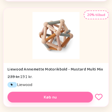
20% tilbud
Liewood Annemette Motorikbold - Mustard Multi Mix
239 kr.
191 kr.
Liewood
Køb nu