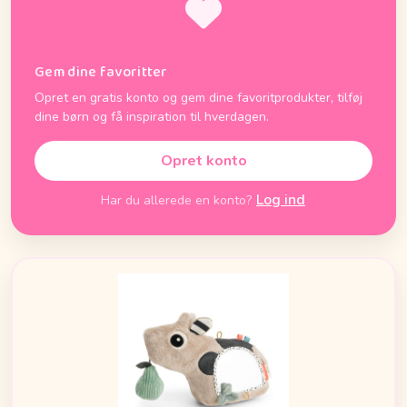
Gem dine favoritter
Opret en gratis konto og gem dine favoritprodukter, tilføj
dine børn og få inspiration til hverdagen.
Opret konto
Log ind
Har du allerede en konto?