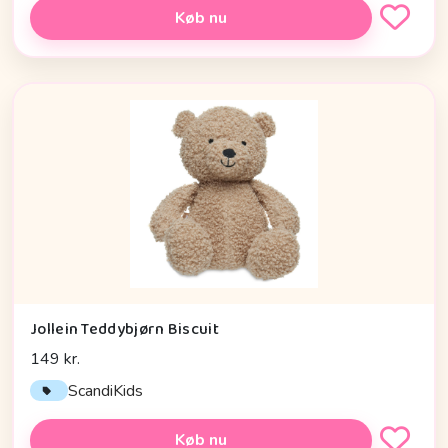
Køb nu
Jollein Teddybjørn Biscuit
149 kr.
ScandiKids
Køb nu