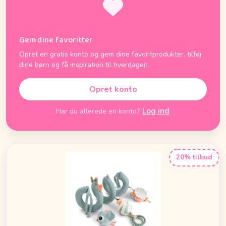
Gem dine favoritter
Opret en gratis konto og gem dine favoritprodukter, tilføj
dine børn og få inspiration til hverdagen.
Opret konto
Log ind
Har du allerede en konto?
20% tilbud