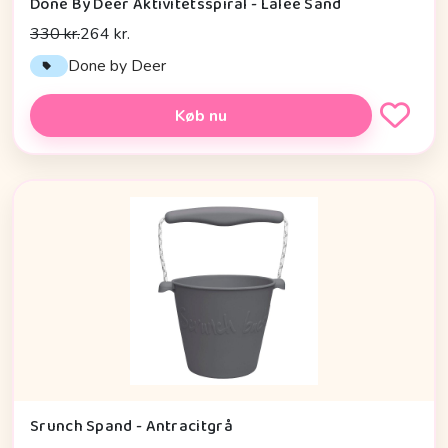
Done By Deer Aktivitetsspiral - Lalee Sand
330 kr.
264 kr.
Done by Deer
Køb nu
Srunch Spand - Antracitgrå