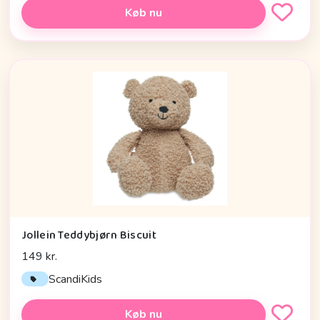
Køb nu
Jollein Teddybjørn Biscuit
149 kr.
ScandiKids
Køb nu