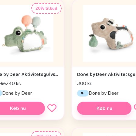
20% tilbud
Done by Deer Aktivitetsgulvspejl - Croco - Grøn
kr.
240 kr.
300 kr.
Done by Deer
Done by Deer
Køb nu
Køb nu