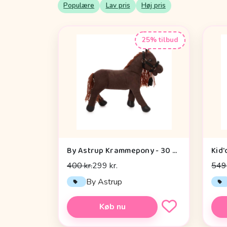
Populære
Lav pris
Høj pris
25% tilbud
By Astrup Krammepony - 30 cm. - Pixie - Brun
Kid'
400 kr.
299 kr.
549 
By Astrup
Køb nu