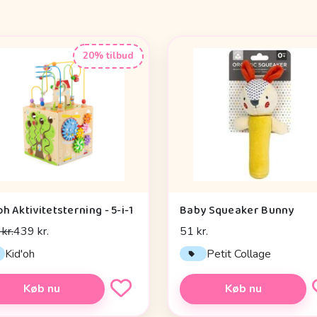
20% tilbud
oh Aktivitetsterning - 5-i-1
Baby Squeaker Bunny
kr.
439 kr.
51 kr.
Kid'oh
Petit Collage
Køb nu
Køb nu