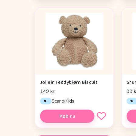
Jollein Teddybjørn Biscuit
Sru
149 kr.
99 k
ScandiKids
Køb nu