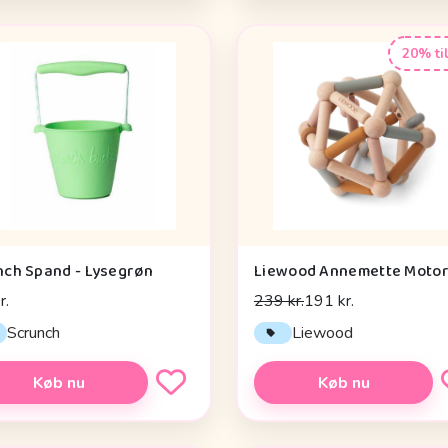
20% ti
nch Spand - Lysegrøn
r.
239 kr.
191 kr.
Scrunch
Liewood
Køb nu
Køb nu