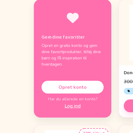
Gem dine favoritter
Opret en gratis konto og gem
dine favoritprodukter, tilføj dine
børn og få inspiration til
hverdagen.
300 
Opret konto
Har du allerede en konto?
Log ind