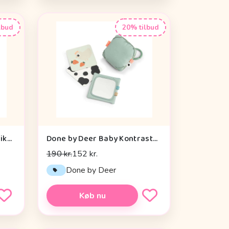
lbud
20% tilbud
Liewood Annemette Motorikbold - Mustard Multi Mix
Done by Deer Baby Kontrastkortholder - Tiny Farm - Grøn
190 kr.
152 kr.
Done by Deer
Køb nu