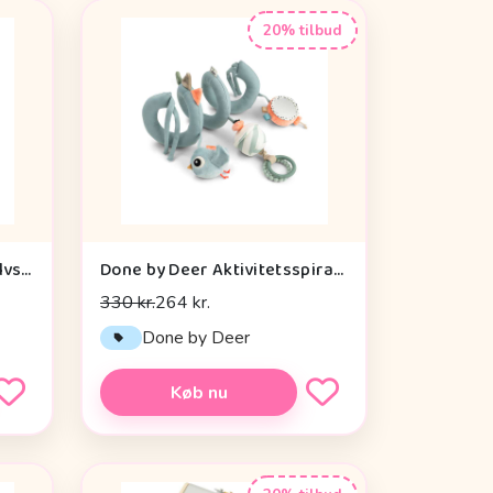
20% tilbud
Done by Deer Aktivitetsgulvspejl - Dotti - Sand
Done by Deer Aktivitetsspiral - Celebration - Blå
330 kr.
264 kr.
Done by Deer
Køb nu