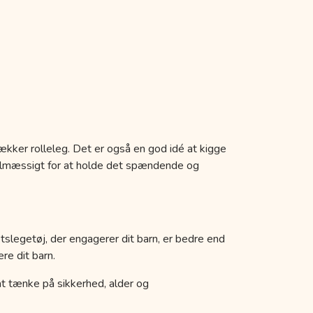
ækker rolleleg. Det er også en god idé at kigge
egelmæssigt for at holde det spændende og
etslegetøj, der engagerer dit barn, er bedre end
re dit barn.
k at tænke på sikkerhed, alder og