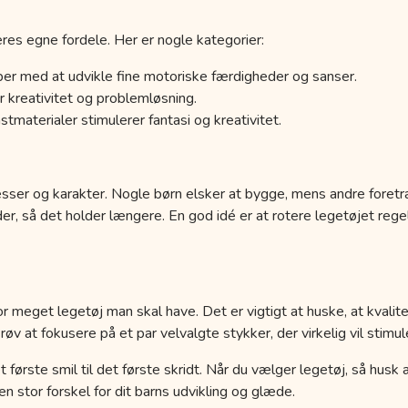
res egne fordele. Her er nogle kategorier:
er med at udvikle fine motoriske færdigheder og sanser.
 kreativitet og problemløsning.
tmaterialer stimulerer fantasi og kreativitet.
esser og karakter. Nogle børn elsker at bygge, mens andre foretr
der, så det holder længere. En god idé er at rotere legetøjet r
r meget legetøj man skal have. Det er vigtigt at huske, at kvalit
 at fokusere på et par velvalgte stykker, der virkelig vil stimule
a det første smil til det første skridt. Når du vælger legetøj, så hus
 stor forskel for dit barns udvikling og glæde.