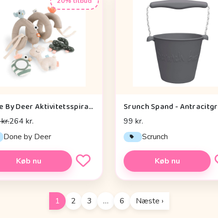
20% tilbud
Done By Deer Aktivitetsspiral - Lalee Sand
Srunch Spand - Antracitg
kr.
264 kr.
99 kr.
Done by Deer
Scrunch
Køb nu
Køb nu
1
2
3
…
6
Næste ›