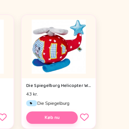
Die Spiegelburg Helicopter With Vibration Module Baby Charms - Legetøj
43 kr.
Die Spiegelburg
Køb nu