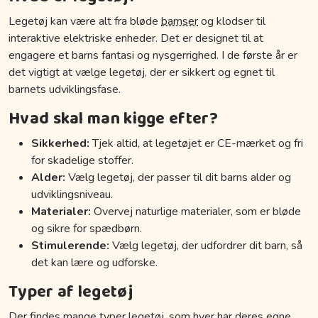
Legetøj kan være alt fra bløde
bamser
og klodser til
interaktive elektriske enheder. Det er designet til at
engagere et barns fantasi og nysgerrighed. I de første år er
det vigtigt at vælge legetøj, der er sikkert og egnet til
barnets udviklingsfase.
Hvad skal man kigge efter?
Sikkerhed:
Tjek altid, at legetøjet er CE-mærket og fri
for skadelige stoffer.
Alder:
Vælg legetøj, der passer til dit barns alder og
udviklingsniveau.
Materialer:
Overvej naturlige materialer, som er bløde
og sikre for spædbørn.
Stimulerende:
Vælg legetøj, der udfordrer dit barn, så
det kan lære og udforske.
Typer af legetøj
Der findes mange typer legetøj, som hver har deres egne