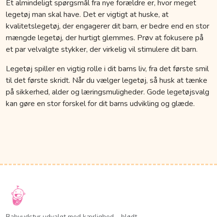
Et almindeligt spørgsmål fra nye forældre er, hvor meget
legetøj man skal have. Det er vigtigt at huske, at
kvalitetslegetøj, der engagerer dit barn, er bedre end en stor
mængde legetøj, der hurtigt glemmes. Prøv at fokusere på
et par velvalgte stykker, der virkelig vil stimulere dit barn.
Legetøj spiller en vigtig rolle i dit barns liv, fra det første smil
til det første skridt. Når du vælger legetøj, så husk at tænke
på sikkerhed, alder og læringsmuligheder. Gode legetøjsvalg
kan gøre en stor forskel for dit barns udvikling og glæde.
Babyudstyr udvalgt med kærlighed – blødt,