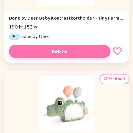
Done by Deer Baby Kontrastkortholder - Tiny Farm - Grøn
190 kr.
152 kr.
Done by Deer
Køb nu
20% tilbud