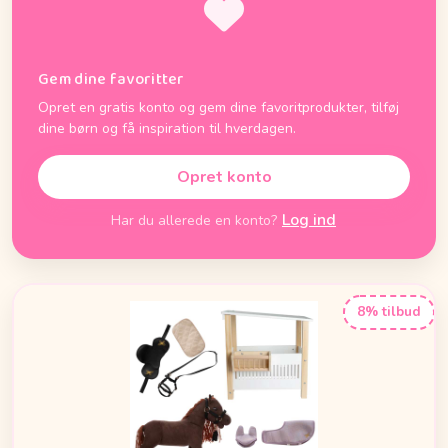
Gem dine favoritter
Opret en gratis konto og gem dine favoritprodukter, tilføj
dine børn og få inspiration til hverdagen.
Opret konto
Log ind
Har du allerede en konto?
8% tilbud