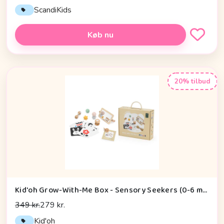
ScandiKids
Køb nu
20% tilbud
Kid'oh Grow-With-Me Box - Sensory Seekers (0-6 mdr.)
349 kr.
279 kr.
Kid'oh