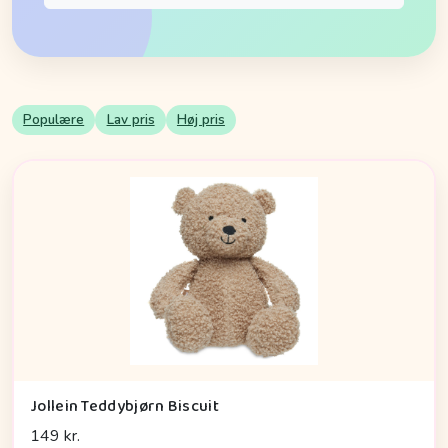
Populære
Lav pris
Høj pris
Jollein Teddybjørn Biscuit
149 kr.