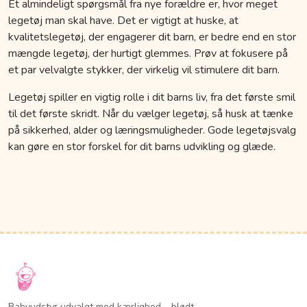
Et almindeligt spørgsmål fra nye forældre er, hvor meget
legetøj man skal have. Det er vigtigt at huske, at
kvalitetslegetøj, der engagerer dit barn, er bedre end en stor
mængde legetøj, der hurtigt glemmes. Prøv at fokusere på
et par velvalgte stykker, der virkelig vil stimulere dit barn.
Legetøj spiller en vigtig rolle i dit barns liv, fra det første smil
til det første skridt. Når du vælger legetøj, så husk at tænke
på sikkerhed, alder og læringsmuligheder. Gode legetøjsvalg
kan gøre en stor forskel for dit barns udvikling og glæde.
Babyudstyr udvalgt med kærlighed – blødt,