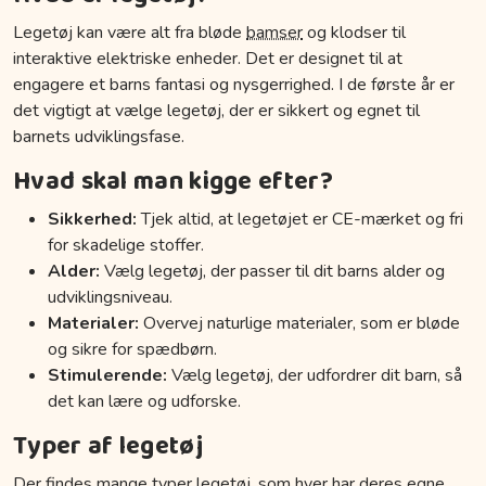
Legetøj kan være alt fra bløde
bamser
og klodser til
interaktive elektriske enheder. Det er designet til at
engagere et barns fantasi og nysgerrighed. I de første år er
det vigtigt at vælge legetøj, der er sikkert og egnet til
barnets udviklingsfase.
Hvad skal man kigge efter?
Sikkerhed:
Tjek altid, at legetøjet er CE-mærket og fri
for skadelige stoffer.
Alder:
Vælg legetøj, der passer til dit barns alder og
udviklingsniveau.
Materialer:
Overvej naturlige materialer, som er bløde
og sikre for spædbørn.
Stimulerende:
Vælg legetøj, der udfordrer dit barn, så
det kan lære og udforske.
Typer af legetøj
Der findes mange typer legetøj, som hver har deres egne