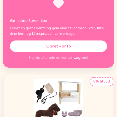
Gem dine favoritter
Opret en gratis konto og gem dine favoritprodukter, tilføj
dine børn og få inspiration til hverdagen.
Opret konto
Log ind
Har du allerede en konto?
8% tilbud