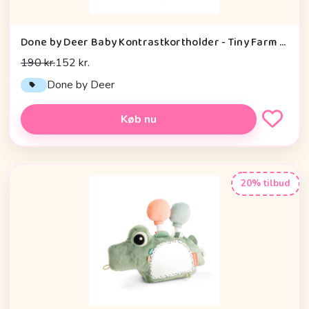
Done by Deer Baby Kontrastkortholder - Tiny Farm - Grøn
190 kr.
152 kr.
Done by Deer
Køb nu
20% tilbud