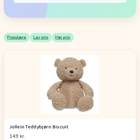
Populære
Lav pris
Høj pris
Jollein Teddybjørn Biscuit
149 kr.