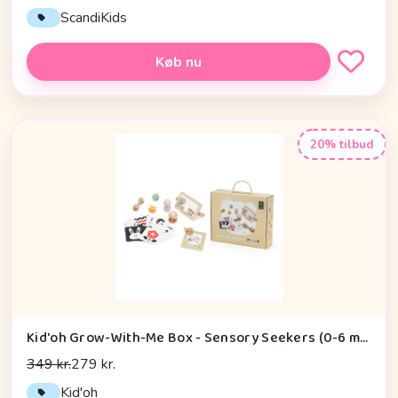
ScandiKids
Køb nu
20% tilbud
Kid'oh Grow-With-Me Box - Sensory Seekers (0-6 mdr.)
349 kr.
279 kr.
Kid'oh