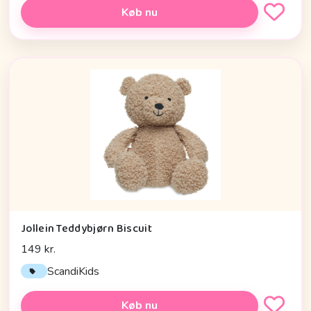
Køb nu
Jollein Teddybjørn Biscuit
149 kr.
ScandiKids
Køb nu