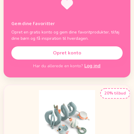
Gem dine favoritter
Opret en gratis konto og gem dine favoritprodukter, tilføj
dine børn og få inspiration til hverdagen.
Opret konto
Log ind
Har du allerede en konto?
20% tilbud