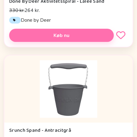
Done By Deer Aktivitetsspiral - Lalee Sand
330 kr.
264 kr.
Done by Deer
Køb nu
Srunch Spand - Antracitgrå