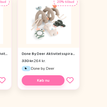
lbud
20% tilbud
Cam Cam Copenhagen Aktivitetsterning - OCS - Vintage Toys
Done By Deer Aktivitetsspiral - Lalee Sand
330 kr.
264 kr.
n
Done by Deer
Køb nu