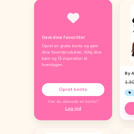
Gem dine favoritter
Opret en gratis konto og gem
dine favoritprodukter, tilføj dine
børn og få inspiration til
hverdagen.
1.30
Opret konto
Har du allerede en konto?
Log ind