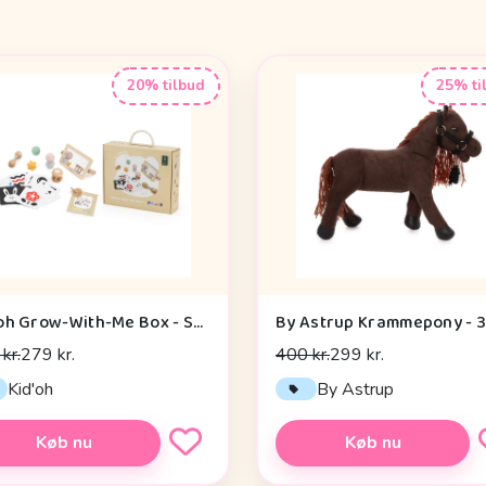
20% tilbud
25% ti
Kid'oh Grow-With-Me Box - Sensory Seekers (0-6 mdr.)
kr.
279 kr.
400 kr.
299 kr.
Kid'oh
By Astrup
Køb nu
Køb nu