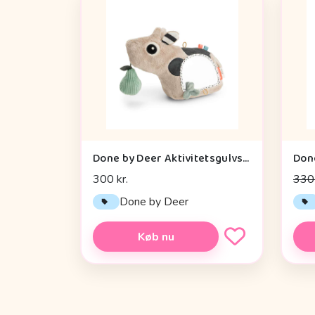
Done by Deer Aktivitetsgulvspejl - Dotti - Sand
300 kr.
330 
Done by Deer
Køb nu