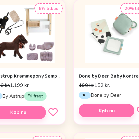
8% tilbud
20% ti
By Astrup Krammepony Sampak - Pixie - Bundle 2
0 kr.
1.199 kr.
190 kr.
152 kr.
Done by Deer
By Astrup
Fri fragt
Køb nu
Køb nu