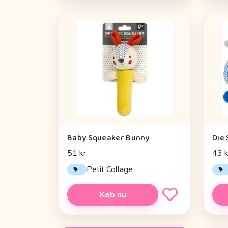
Baby Squeaker Bunny
51 kr.
43 k
Petit Collage
Køb nu