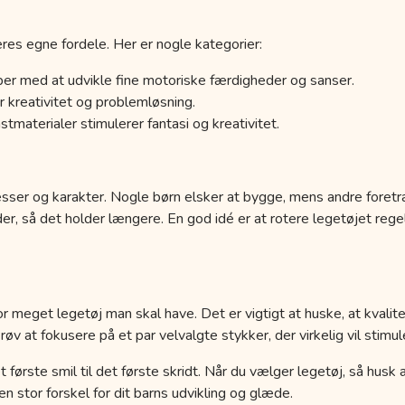
res egne fordele. Her er nogle kategorier:
er med at udvikle fine motoriske færdigheder og sanser.
 kreativitet og problemløsning.
tmaterialer stimulerer fantasi og kreativitet.
esser og karakter. Nogle børn elsker at bygge, mens andre foretr
der, så det holder længere. En god idé er at rotere legetøjet r
r meget legetøj man skal have. Det er vigtigt at huske, at kvalit
 at fokusere på et par velvalgte stykker, der virkelig vil stimule
a det første smil til det første skridt. Når du vælger legetøj, så hus
 stor forskel for dit barns udvikling og glæde.