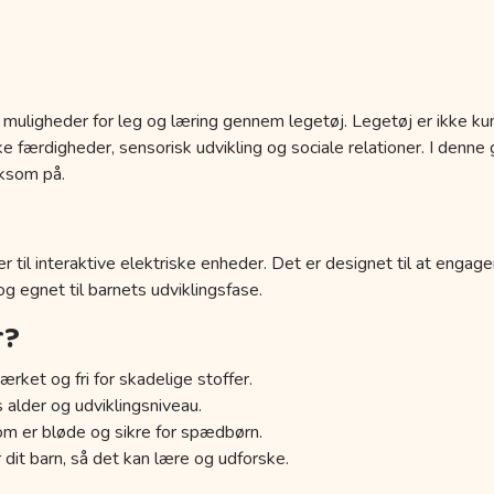
 muligheder for leg og læring gennem legetøj. Legetøj er ikke kun
 færdigheder, sensorisk udvikling og sociale relationer. I denne g
ksom på.
r til interaktive elektriske enheder. Det er designet til at engage
 og egnet til barnets udviklingsfase.
r?
ærket og fri for skadelige stoffer.
s alder og udviklingsniveau.
om er bløde og sikre for spædbørn.
 dit barn, så det kan lære og udforske.