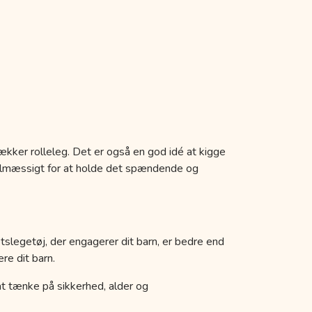
ækker rolleleg. Det er også en god idé at kigge
egelmæssigt for at holde det spændende og
etslegetøj, der engagerer dit barn, er bedre end
re dit barn.
k at tænke på sikkerhed, alder og