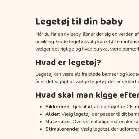
Legetøj til din baby
Når du får en ny baby, åbner der sig en verden af
udvikling. Gode legetøjsvalg kan støtte motoriske
vælger det rigtige og hvad du skal være opmær
Hvad er legetøj?
Legetøj kan være alt fra bløde
bamser
og klodse
år er det vigtigt at vælge legetøj, der er sikkert
Hvad skal man kigge efte
Sikkerhed:
Tjek altid, at legetøjet er CE-m
Alder:
Vælg legetøj, der passer til dit barn
Materialer:
Overvej naturlige materialer, s
Stimulerende:
Vælg legetøj, der udfordrer