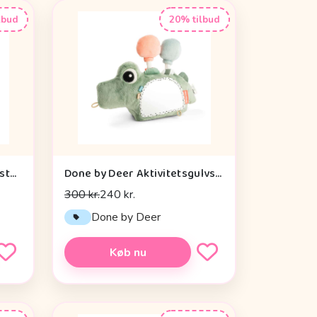
lbud
20% tilbud
Done by Deer Baby Kontrastkortholder - Tiny Farm - Grøn
Done by Deer Aktivitetsgulvspejl - Croco - Grøn
300 kr.
240 kr.
Done by Deer
Køb nu