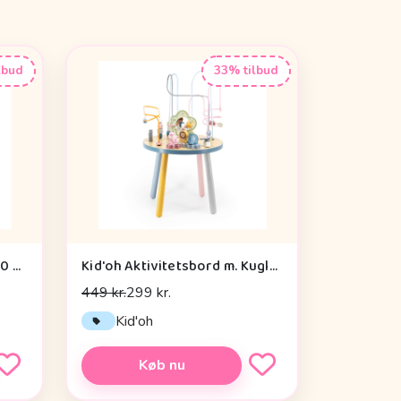
lbud
33% tilbud
By Astrup Krammepony - 30 cm. - Pixie - Brun
Kid'oh Aktivitetsbord m. Kuglespiraler
449 kr.
299 kr.
Kid'oh
Køb nu