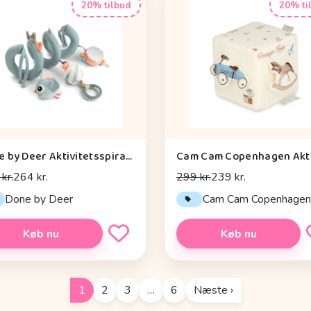
20% tilbud
20% ti
Done by Deer Aktivitetsspiral - Celebration - Blå
kr.
264 kr.
299 kr.
239 kr.
Done by Deer
Cam Cam Copenhage
Køb nu
Køb nu
1
2
3
…
6
Næste ›