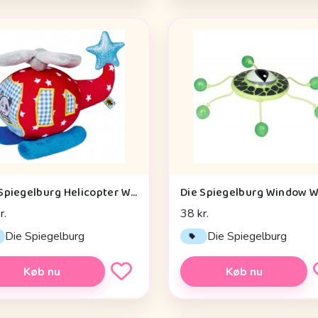
Die Spiegelburg Helicopter With Vibration Module Baby Charms - Legetøj
r.
38 kr.
Die Spiegelburg
Die Spiegelburg
Køb nu
Køb nu