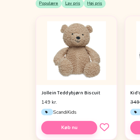
Populære
Lav pris
Høj pris
Jollein Teddybjørn Biscuit
149 kr.
349 
ScandiKids
Køb nu