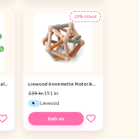
20% tilbud
Die Spiegelburg Window Walker Wild+cool - Legetøj
Liewood Annemette Motorikbold - Mustard Multi Mix
239 kr.
191 kr.
Liewood
Køb nu